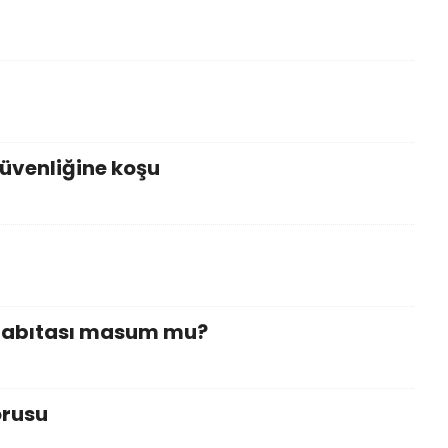
 güvenliğine koşu
 Zabıtası masum mu?
orusu