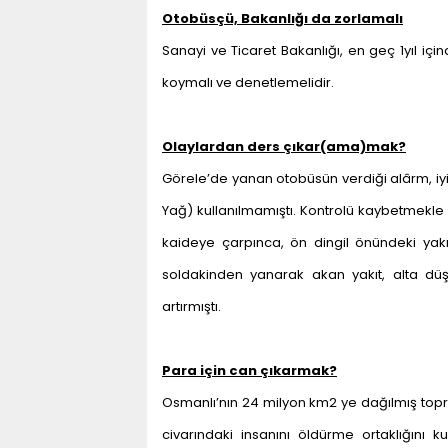
Otobüsçü, Bakanlığı da zorlamalı
Sanayi ve Ticaret Bakanlığı, en geç 1yıl içi
koymalı ve denetlemelidir.
Olaylardan ders çıkar(ama)mak?
Görele’de yanan otobüsün verdiği alârm, iyi 
Yağ) kullanılmamıştı. Kontrolü kaybetmekle 
kaideye çarpınca, ön dingil önündeki yak
soldakinden yanarak akan yakıt, alta düş
artırmıştı.
Para için can çıkarmak?
Osmanlı’nın 24 milyon km2 ye dağılmış toprak
civarındaki insanını öldürme ortaklığını 