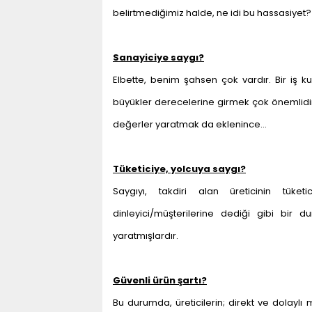
belirtmediğimiz halde, ne idi bu hassasiyet?
Sanayiciye saygı?
Elbette, benim şahsen çok vardır. Bir iş 
büyükler derecelerine girmek çok önemlidir.
değerler yaratmak da eklenince…
Tüketiciye, yolcuya saygı?
Saygıyı, takdiri alan üreticinin tüke
dinleyici/müşterilerine dediği gibi bir dur
yaratmışlardır.
Güvenli ürün şartı?
Bu durumda, üreticilerin; direkt ve dolaylı