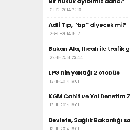
Bir hukuk ayıbımız daha?
01-12-2014 22:19
Adli Tıp, “tıp” diyecek mi?
26-11-2014 15:17
Bakan Ala, Ilıcalı ile trafik
22-11-2014 23:44
LPG nin yaktığı 2 otobüs
13-11-2014 18:01
KGM Cahit ve Yol Denetim
13-11-2014 18:01
Devlete, Sağlık Bakanlığı s
13-11-2014 18:01