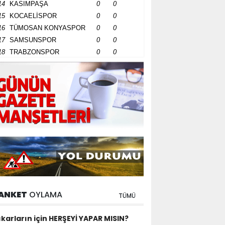
14
KASIMPAŞA
0
0
15
KOCAELİSPOR
0
0
16
TÜMOSAN KONYASPOR
0
0
17
SAMSUNSPOR
0
0
18
TRABZONSPOR
0
0
ANKET
OYLAMA
TÜMÜ
ıkarların için HERŞEYİ YAPAR MISIN?