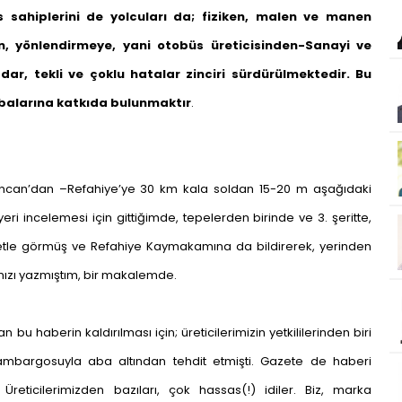
sahiplerini de yolcuları da; fiziken, malen ve manen
, yönlendirmeye, yani otobüs üreticisinden-Sanayi ve
dar, tekli ve çoklu hatalar zinciri sürdürülmektedir. Bu
abalarına katkıda bulunmaktır
.
Erzincan’dan –Refahiye’ye 30 km kala soldan 15-20 m aşağıdaki
yeri incelemesi için gittiğimde, tepelerden birinde ve 3. şeritte,
şetle görmüş ve Refahiye Kaymakamına da bildirerek, yerinden
rımızı yazmıştım, bir makalemde.
bu haberin kaldırılması için; üreticilerimizin yetkililerinden biri
ambargosuyla aba altından tehdit etmişti. Gazete de haberi
reticilerimizden bazıları, çok hassas(!) idiler. Biz, marka