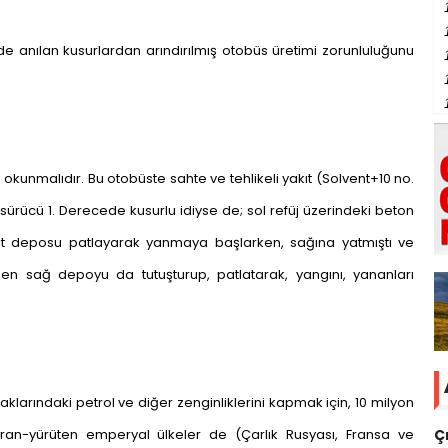
nde anılan kusurlardan arındırılmış otobüs üretimi zorunluluğunu
okunmalıdır. Bu otobüste sahte ve tehlikeli yakıt (Solvent+10 no.
sürücü 1. Derecede kusurlu idiyse de; sol refüj üzerindeki beton
ıt deposu patlayarak yanmaya başlarken, sağına yatmıştı ve
en sağ depoyu da tutuşturup, patlatarak, yangını, yananları
larındaki petrol ve diğer zenginliklerini kapmak için, 10 milyon
kuran-yürüten emperyal ülkeler de (Çarlık Rusyası, Fransa ve
Ç