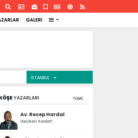
ransa'daki başarısı
Akran
AZARLAR
GALERİ
KÖŞE
YAZARLARI
TÜMÜ
Av. Recep Hardal
Geciken Adalet!..