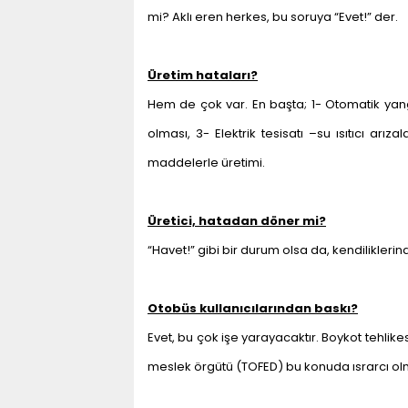
mi? Aklı eren herkes, bu soruya “Evet!” der.
Üretim hataları?
Hem de çok var. En başta; 1- Otomatik yan
olması, 3- Elektrik tesisatı –su ısıtıcı arı
maddelerle üretimi.
Üretici, hatadan döner mi?
“Havet!” gibi bir durum olsa da, kendilikle
Otobüs kullanıcılarından baskı?
Evet, bu çok işe yarayacaktır. Boykot tehlik
meslek örgütü (TOFED) bu konuda ısrarcı olm