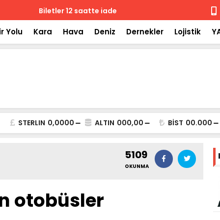
 iade
Isuzu'nun F
r Yolu
Kara
Hava
Deniz
Dernekler
Lojistik
Y
STERLIN
0,0000
ALTIN
000,00
BİST
00.000
5109
OKUNMA
n otobüsler