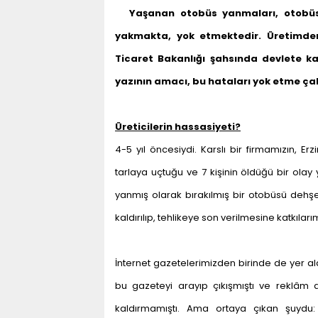
Yaşanan otobüs yanmaları, otobüs 
yakmakta, yok etmektedir. Üretimden
Ticaret Bakanlığı şahsında devlete ka
yazının amacı, bu hataları yok etme ç
Üreticilerin hassasiyeti?
4-5 yıl öncesiydi. Karslı bir firmamızın, 
tarlaya uçtuğu ve 7 kişinin öldüğü bir olay 
yanmış olarak bırakılmış bir otobüsü deh
kaldırılıp, tehlikeye son verilmesine katkıla
İnternet gazetelerimizden birinde de yer alan 
bu gazeteyi arayıp çıkışmıştı ve reklâm 
kaldırmamıştı. Ama ortaya çıkan şuydu: Ü