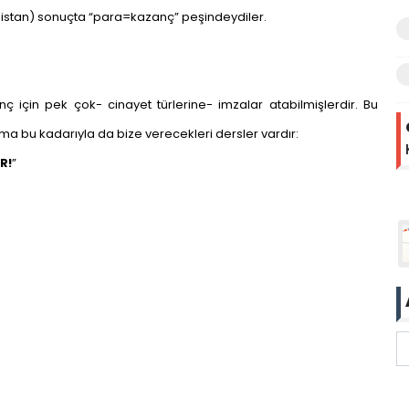
nanistan) sonuçta “para=kazanç” peşindeydiler.
anç için pek çok- cinayet türlerine- imzalar atabilmişlerdir. Bu
a bu kadarıyla da bize verecekleri dersler vardır:
R!
”