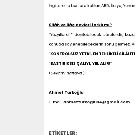
İngiltere ile bunlara katılan ABD, İtalya, Yu
Silâh ve ilâç devleri farklı mı?
“Yüzyıllardır” denilebilecek sürelerdir, kaz
konuda söylenebileceklerin sonu gelmez. Am
“
KONTROLSÜZ YETKİ, EN TEHLİKELİ SİLÂHTI
“
BASTIRIKSIZ ÇALIYI, YEL ALIR!
”
(
Devamı haftaya
)
Ahmet Türkoğlu
E-mail:
ahmetturkoglu34@gmail.com
ETİKETLER: