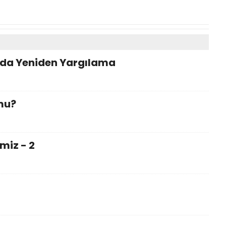
nda Yeniden Yargılama
mu?
miz - 2