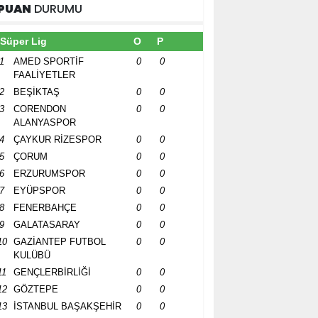
PUAN
DURUMU
Süper Lig
O
P
1
AMED SPORTİF
0
0
FAALİYETLER
2
BEŞİKTAŞ
0
0
3
CORENDON
0
0
ALANYASPOR
4
ÇAYKUR RİZESPOR
0
0
5
ÇORUM
0
0
6
ERZURUMSPOR
0
0
7
EYÜPSPOR
0
0
8
FENERBAHÇE
0
0
9
GALATASARAY
0
0
10
GAZİANTEP FUTBOL
0
0
KULÜBÜ
11
GENÇLERBİRLİĞİ
0
0
12
GÖZTEPE
0
0
13
İSTANBUL BAŞAKŞEHİR
0
0