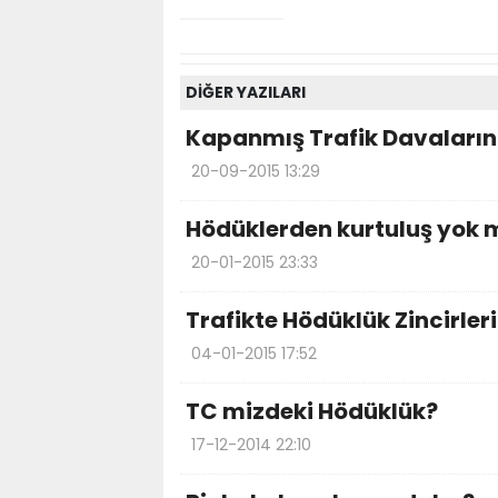
DİĞER YAZILARI
Kapanmış Trafik Davaları
20-09-2015 13:29
Hödüklerden kurtuluş yok 
20-01-2015 23:33
Trafikte Hödüklük Zincirleri
04-01-2015 17:52
TC mizdeki Hödüklük?
17-12-2014 22:10