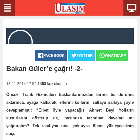
FACEBOOK
TWITTER
WHATSAPP
Bakan Güler’e çağrı! -2-
13-11-2014 17:54
5453
kez okundu.
Önceki Trafik Hizmetleri Başkanlarımızdan birine bu durumu
aktarınca, ayağa kalkarak, ellerini kollarını sallaya sallaya şöyle
cevaplamıştı: “Elbet öyle yapacağız Ahmet Bey! Yolların
kusurlarını gösterip de, başımıza tazminat davaları mı
yağdıralım? Tek taşılıysa ona, çokluysa ölene yükleyeceksin
suçu
…