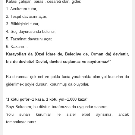
Kafası çalışan, parası, cesareti olan, gider;
1. Avukatını tutar,
2. Tespit davasını açar,
3. Bilirkişisini tutar,
4. Suç duyurusunda bulunur,
5. Tazminat davasını açar,
6. Kazanır…
Karayolları da (Özel İdare de, Belediye de, Orman da) devlettir,
biz de devletiz! Devlet, devleti suçlamaz ve soydurmaz
!”
Bu durumda, çok net ve çoklu facia yaratmakta olan yol kusurları da
giderilmek şöyle dursun, korunmuş da oluyorlar.
“
1 kötü şoför=1 kaza, 1 kötü yol=1.000 kaza
”
Sayı Bakanım; bu düstur, tarafınızca da uygundur sanırım.
Yolu sunan kurumlar ile sizler elbet ayrısınız, ancak
tamamlayıcısınız.