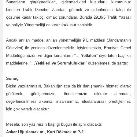
Sunanların gör(e)medikleri, gidermedikleri kusurları; kurumunuz
birimleri Trafik Denetim Zabıtası görmek ve giderilmesini talep ile
çözüme kadar takipçi olmak zorundalar. Burada 2918/5 Trafik Yasası
ve haliyle Yönetmeliği de kısırlık=kusur sahibidir.
Ancak anılan madde; anılan yönetmeliğin 9 L maddesi (Jandarmanın
Görevleri) ile yeniden düzenlenmelidir. İçişlerin’mizin, Emniyet Genel
Müdürlüğümüzün ve diğer kurumların “…
Yetkileri
” diye biten başlıklı
maddelerine, “…
Yetkileri ve Sorumlulukları
” düzenlemesi de şarttır.
Sonuç
Bizim yazılarımızın, Bakanlığınızca da bir danışmanlık hizmeti olarak
görülerek; görüşlerimizin, önerilerimizin dikkate alınması,
değerlendirilmesi ülkemiz, insanlarımız, uluslarararası prestijlerimiz
için çok yararlı olacaktır.
Meselâ, son yazımızın başlığı bugün ile aynı olacaktı:
Asker Uğurlamak mı, Kurt Dökmek mi?-2