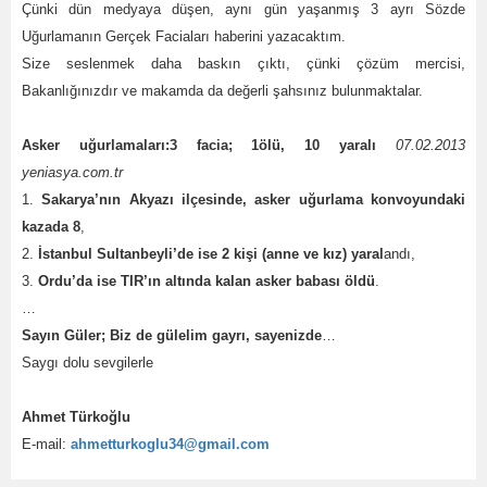
Çünki dün medyaya düşen, aynı gün yaşanmış 3 ayrı Sözde
Uğurlamanın Gerçek Faciaları haberini yazacaktım.
Size seslenmek daha baskın çıktı, çünki çözüm mercisi,
Bakanlığınızdır ve makamda da değerli şahsınız bulunmaktalar.
Asker uğurlamaları:3 facia; 1ölü, 10 yaralı
07.02.2013
yeniasya.com.tr
1.
Sakarya’nın Akyazı ilçesinde, asker uğurlama konvoyundaki
kazada 8
,
2.
İstanbul Sultanbeyli’de ise 2 kişi (anne ve kız) yaral
andı,
3.
Ordu’da ise TIR’ın altında kalan asker babası öldü
.
…
Sayın Güler; Biz de gülelim gayrı, sayenizde
…
Saygı dolu sevgilerle
Ahmet Türkoğlu
E-mail:
ahmetturkoglu34@gmail.com