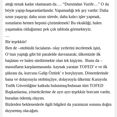
attığı tırnak kadar olamasam da…. “Durumdan Vazife…” O da
böyle yapıp-başaranlardandır. Yapamadığı tek şey vardır: Daha
uzun yaşayıp; daha uzun sürede, daha kalıcı işler yapmak,
sorunların hemen hepsini çözümlemek! Bu eksikliği, halen
yaşamakta olduğumuz pek çok tabloda görmekteyiz.
…
Bir teşekkür!
Ben de –otobüslü faciaların- olay yerlerini incelemek işini,
O’nun yaptığı gibi bir paralelde davranarak; ülkemizde ilk
başlatan ve halen sürdürmekte olan tek kişiyim.
Bunu da –
masrafların karşılanmasında- kaynak yaratan TOFED’ e ve ilk
şükranı da, kurcusu Galip Öztürk’ e borçluyum. Dönemlerinde
bana ve dolayısıyla otobüsçüye, dolayısıyla ülkemiz Karayolu
Trafik Güvenliğine katkıda bulunmuş/bulunan tüm TOFED
Başkanlarına, yöneticilerine de ayrı ayrı teşekkür borcum vardır,
buradan ödemiş olayım.
Bizlerden beklenenlerle ilgili bilgileri da yazımızın sonuna doğru
duyurmuş olacağım.
…