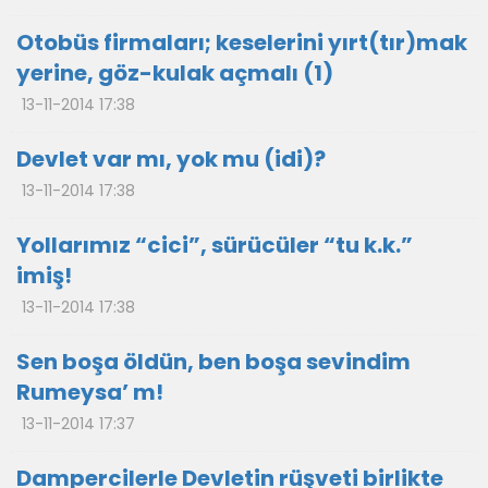
Otobüs firmaları; keselerini yırt(tır)mak
yerine, göz-kulak açmalı (1)
13-11-2014 17:38
Devlet var mı, yok mu (idi)?
13-11-2014 17:38
Yollarımız “cici”, sürücüler “tu k.k.”
imiş!
13-11-2014 17:38
Sen boşa öldün, ben boşa sevindim
Rumeysa’ m!
13-11-2014 17:37
Dampercilerle Devletin rüşveti birlikte