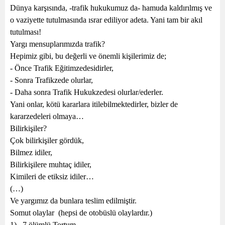
Dünya karşısında, -trafik hukukumuz da- hamuda kaldırılmış ve
o vaziyette tutulmasında ısrar ediliyor adeta. Yani tam bir akıl
tutulması!
Yargı mensuplarımızda trafik?
Hepimiz gibi, bu değerli ve önemli kişilerimiz de;
- Önce Trafik Eğitimzedesidirler,
- Sonra Trafikzede olurlar,
- Daha sonra Trafik Hukukzedesi olurlar/ederler.
Yani onlar, kötü kararlara itilebilmektedirler, bizler de
kararzedeleri olmaya…
Bilirkişiler?
Çok bilirkişiler gördük,
Bilmez idiler,
Bilirkişilere muhtaç idiler,
Kimileri de etiksiz idiler…
(…)
Ve yargımız da bunlara teslim edilmiştir.
Somut olaylar
(hepsi de otobüslü olaylardır.)
1)
7 ölümlü Tortum,