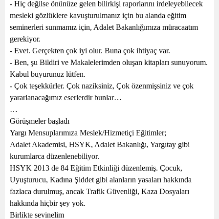
- Hiç değilse önünüze gelen bilirkişi raporlarını irdeleyebilecek
mesleki gözlüklere kavuşturulmanız için bu alanda eğitim
seminerleri sunmamız için, Adalet Bakanlığımıza müracaatım
gerekiyor.
- Evet. Gerçekten çok iyi olur. Buna çok ihtiyaç var.
- Ben, şu Bildiri ve Makalelerimden oluşan kitapları sunuyorum.
Kabul buyurunuz lütfen.
- Çok teşekkürler. Çok naziksiniz, Çok özenmişsiniz ve çok
yararlanacağımız eserlerdir bunlar…
…
Görüşmeler başladı
Yargı Mensuplarımıza Meslek/Hizmetiçi Eğitimler;
Adalet Akademisi, HSYK, Adalet Bakanlığı, Yargıtay gibi
kurumlarca düzenlenebiliyor.
HSYK 2013 de 84 Eğitim Etkinliği düzenlemiş. Çocuk,
Uyuşturucu, Kadına Şiddet gibi alanların yasaları hakkında
fazlaca durulmuş, ancak Trafik Güvenliği, Kaza Dosyaları
hakkında hiçbir şey yok.
Birlikte sevinelim