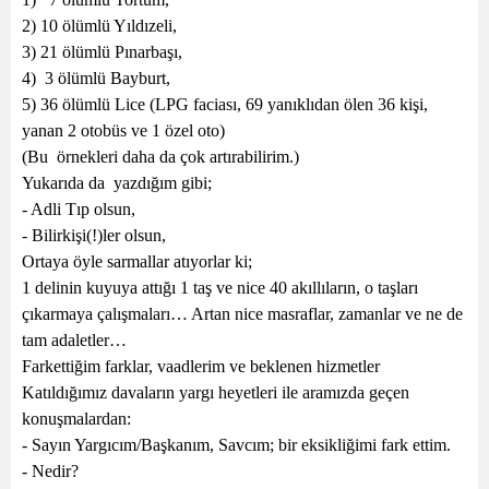
2) 10 ölümlü Yıldızeli,
3) 21 ölümlü Pınarbaşı,
4)
3 ölümlü Bayburt,
5) 36 ölümlü Lice (LPG faciası, 69 yanıklıdan ölen 36 kişi,
yanan 2 otobüs ve 1 özel oto)
(Bu
örnekleri daha da çok artırabilirim.)
Yukarıda da
yazdığım gibi;
- Adli Tıp olsun,
- Bilirkişi(!)ler olsun,
Ortaya öyle sarmallar atıyorlar ki;
1 delinin kuyuya attığı 1 taş ve nice 40 akıllıların, o taşları
çıkarmaya çalışmaları… Artan nice masraflar, zamanlar ve ne de
tam adaletler…
Farkettiğim farklar, vaadlerim ve beklenen hizmetler
Katıldığımız davaların yargı heyetleri ile aramızda geçen
konuşmalardan:
- Sayın Yargıcım/Başkanım, Savcım; bir eksikliğimi fark ettim.
- Nedir?