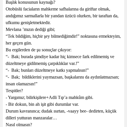
Başlık konusunun kaynağı?
Otobüslü faciaların mahkeme safhalarına da giriftar olmak,
andığımız sarmallarla bir yandan üzücü olurken, bir taraftan da,
ufkumu genişletmektedir.
Mevlana ’mızın dediği gibi;
“Tek bildiğim, hiçbir şey bilmediğimdir!” noktasına ermekteyim,
her geçen gün.
Bu ergilerden de şu sonuçlar çıkıyor:
“-
Bak; burada şimdiye kadar hiç kimsece fark edilmemiş ve
düzeltmeye gidilmemiş çarpıklıklar var.!”
“-
Bak; bunları düzeltmeye katkı yapmalısın!”
“-
Bak;
bildiklerini yaymazsan, başkalarını da aydınlatmazsan;
insan olamazsın!”
Tespitler?
- Yargımız; bilirkişilere+Adli Tıp’a mahkûm gibi.
- Bir dokun, bin ah işit gibi durumlar var.
Durum kavranınca; dudak ısırtan, -vaayy bee- dedirten, küçük
dilleri yutturan manzaralar…
Nasıl olmasın?