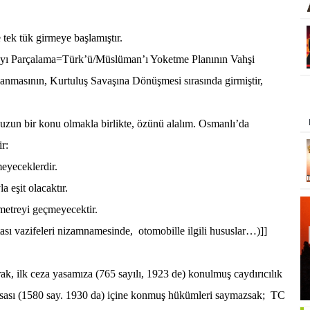
tek tük girmeye başlamıştır.
ı’yı Parçalama=Türk’ü/Müslüman’ı Yoketme Planının Vahşi
masının, Kurtuluş Savaşına Dönüşmesi sırasında girmiştir,
e uzun bir konu olmakla birlikte, özünü alalım. Osmanlı’da
ir:
eyeceklerdir.
a eşit olacaktır.
ometreyi geçmeyecektir.
tası vazifeleri nizamnamesinde,
otomobille ilgili hususlar…)]]
k, ilk ceza yasamıza (765 sayılı, 1923 de) konulmuş caydırıcılık
sası (1580 say. 1930 da) içine konmuş hükümleri saymazsak;
TC