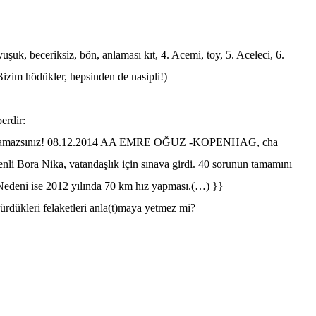
uk, beceriksiz, bön, anlaması kıt, 4. Acemi, toy, 5. Aceleci, 6.
Bizim hödükler, hepsinden de nasipli!)
erdir:
z olamazsınız! 08.12.2014 AA EMRE OĞUZ -KOPENHAG, cha
li Bora Nika, vatandaşlık için sınava girdi. 40 sorunun tamamını
Nedeni ise 2012 yılında
70 km
hız yapması.(…) }}
şürdükleri felaketleri anla(t)maya yetmez mi?