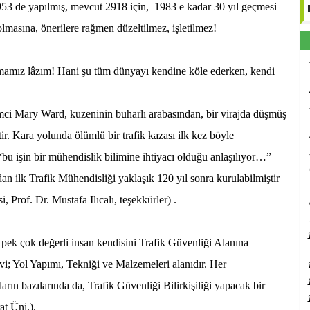
1953 de yapılmış, mevcut 2918 için,
1983 e kadar 30 yıl geçmesi
olmasına, önerilere rağmen düzeltilmez, işletilmez!
kmamız lâzım! Hani şu tüm dünyayı kendine köle ederken, kendi
imci Mary Ward, kuzeninin buharlı arabasından, bir virajda düşmüş
tir. Kara yolunda ölümlü bir trafik kazası ilk kez böyle
“bu işin bir mühendislik bilimine ihtiyacı olduğu anlaşılıyor…”
n ilk Trafik Mühendisliği yaklaşık 120 yıl sonra kurulabilmiştir
 Prof. Dr. Mustafa Ilıcalı, teşekkürler) .
 pek çok değerli insan kendisini Trafik Güvenliği Alanına
evi; Yol Yapımı, Tekniği ve Malzemeleri alanıdır. Her
rın bazılarında da, Trafik Güvenliği Bilirkişiliği yapacak bir
at Üni.).