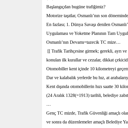
Başlangıçdan bugüne trafiğimiz?
Motorize taşıtlar, Osmanlı’nın son döneminde 
En fazlası; 1. Dünya Savaşı denilen Osmanl
Uygulaması ve Yoketme Planının Tam Uygulan
Osmanlı’nın Devamı=tazecik TC mize…
[[ Trafik Tarihçesine girmek; gerekli, ayrı v
konulan ilk kurallar ve cezalar, dikkat çekicid
Otomobiller kent içinde 10 kilometreyi geçem
Dar ve kalabalık yerlerde bu hız, at arabalarıyl
Kent dışında otomobillerin hızı saatte 30 kil
(24 Aralık 1328(=1913) tarihli, belediye zabı
…
Genç TC mizde, Trafik Güvenliği amaçlı olara
ve sonra da düzenlemeler amaçlı Belediye Ya