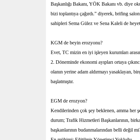
Başkanlığı Bakanı, YÖK Bakanı vb. diye o
bizi toplantıya çağırdı.” diyerek, brifing sa
sahipleri Sema Gülez ve Sena Kaleli de heyeti
KGM de beyin erozyonu?
Evet, TC mizin en iyi işleyen kurumları aras
2. Döneminde ekonomi ayıpları ortaya çıkınc
olanın yerine adam aldırmayı yasaklayan, bi
başlatmıştır.
EGM de erozyon?
Kendilerinden çok şey beklenen, amma her ş
durum; Trafik Hizmetleri Başkanlarının, birka
başkanlarının budanmalarından belli değil mi
En mühimi: Eğitilmiş Yönetimci Yokluğu