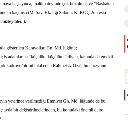
kumaya başlayınca, malûm deyimle çok bozulmuş ve “Başbakan
lonundan kaçmıştı (M. Sav. Bk. lığı Salonu, K. KOÇ 2un eski
mizleydiler. ).
ında gösterilen Karayolları Gn. Md. lüğünü;
a; iş adamlarına “küçülün, küçülün..” diyen, kamuda da emekli
rçok kadroyu/birimi iptal eden Rahmetsiz Özal, bu erozyonu
eyin yeterince verilmediği Emniyet Gn. Md. lüğünde de bu
ç ayda bir değiştirilmelerinden, bu konudaki önemli daire
?