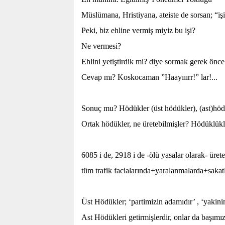
Müslümana, Hristiyana, ateiste de sorsan; “iş
Peki, biz ehline vermiş miyiz bu işi?
Ne vermesi?
Ehlini yetiştirdik mi? diye sormak gerek önce
Cevap mı? Koskocaman ”Haayııırr!” lar!...
Sonuç mu? Hödükler (üst hödükler), (ast)hödü
Ortak hödükler, ne üretebilmişler? Hödüklükle
6085 i de, 2918 i de -ölü yasalar olarak- üre
tüm trafik facialarında+yaralanmalarda+sakat
Üst Hödükler; ‘partimizin adamıdır’ , ‘yakin
Ast Hödükleri getirmişlerdir, onlar da başımı