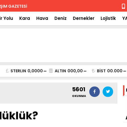
 iade
Isuzu'nun F
r Yolu
Kara
Hava
Deniz
Dernekler
Lojistik
Y
STERLIN
0,0000
ALTIN
000,00
BİST
00.000
5601
OKUNMA
düklük?