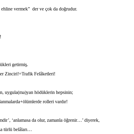
i ehline vermek”
der ve çok da doğrudur.
!
kleri getirmiş.
r Zinciri!=Trafik Felâketleri!
ten, uygula(ma)yan hödüklerin hepsinin;
lanmalarda+ölümlerde rolleri vardır!
imdir’, ‘anlamasa da olur, zamanla öğrenir…’ diyerek,
za türlü belâları…