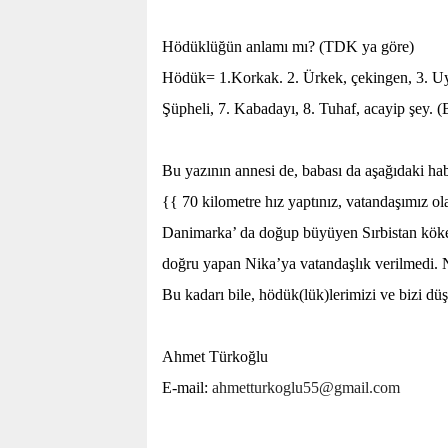
Hödüklüğün anlamı mı? (TDK ya göre)
Hödük= 1.Korkak. 2. Ürkek, çekingen, 3. Uyuş
Şüpheli, 7. Kabadayı, 8. Tuhaf, acayip şey. (
Bu yazının annesi de, babası da aşağıdaki hab
{{
70 kilometre
hız yaptınız, vatandaşımı
Danimarka’ da doğup büyüyen Sırbistan köken
doğru yapan Nika’ya vatandaşlık verilmedi. 
Bu kadarı bile, hödük(lük)lerimizi ve bizi dü
Ahmet Türkoğlu
E-mail:
ahmetturkoglu55@gmail.com