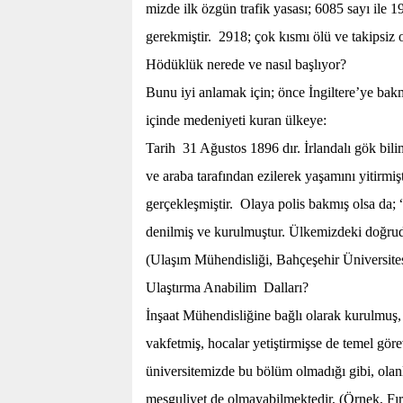
mizde ilk özgün trafik yasası; 6085 sayı ile 
gerekmiştir.
2918; çok kısmı ölü ve takipsiz 
Hödüklük nerede ve nasıl başlıyor?
Bunu iyi anlamak için; önce İngiltere’ye ba
içinde medeniyeti kuran ülkeye:
Tarih
31 Ağustos 1896 dır. İrlandalı gök bil
ve araba tarafından ezilerek yaşamını yitirmiş
gerçekleşmiştir.
Olaya polis bakmış olsa da; 
denilmiş ve kurulmuştur. Ülkemizdeki doğruda
(Ulaşım Mühendisliği, Bahçeşehir Üniversitesi,
Ulaştırma Anabilim
Dalları?
İnşaat Mühendisliğine bağlı olarak kurulmuş,
vakfetmiş, hocalar yetiştirmişse de temel gör
üniversitemizde bu bölüm olmadığı gibi, olanla
meşguliyet de olmayabilmektedir, (Örnek, Fır