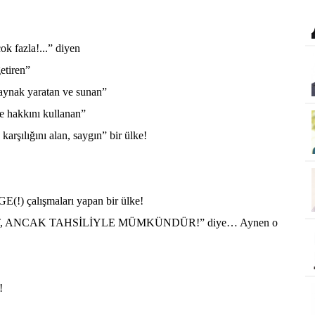
ok fazla!...” diyen
getiren”
 kaynak yaratan ve sunan”
me hakkını kullanan”
karşılığını alan, saygın” bir ülke!
RGE(!) çalışmaları yapan bir ülke!
ET, ANCAK TAHSİLİYLE MÜMKÜNDÜR!” diye… Aynen o
!