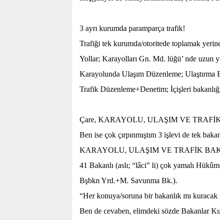
3 ayrı kurumda paramparça trafik!
Trafiği tek kurumda/otoritede toplamak yerin
Yollar; Karayolları Gn. Md. lüğü’ nde uzun yı
Karayolunda Ulaşım Düzenleme; Ulaştırma B
Trafik Düzenleme+Denetim; İçişleri bakanlı
Çare, KARAYOLU, ULAŞIM VE TRAFİ
Ben ise çok çırpınmıştım 3 işlevi de tek baka
KARAYOLU, ULAŞIM VE TRAFİK BAK
41 Bakanlı (aslı; “lâci” li) çok yamalı Hükû
Bşbkn Yrd.+M. Savunma Bk.).
“Her konuya/soruna bir bakanlık mı kuracak m
Ben de cevaben, elimdeki sözde Bakanlar Ku