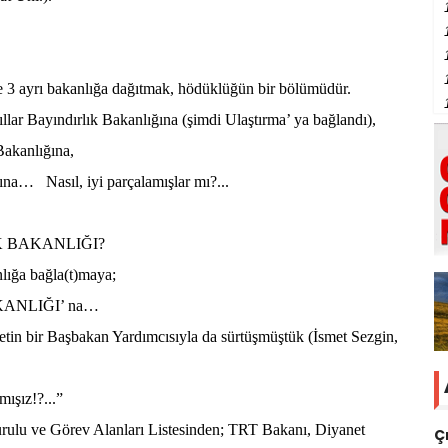
e 3 ayrı bakanlığa dağıtmak, hödüklüğün bir bölümüdür.
llar Bayındırlık Bakanlığına (şimdi Ulaştırma’ ya bağlandı),
akanlığına,
ğına…
Nasıl, iyi parçalamışlar mı?...
K BAKANLIĞI?
nlığa bağla(t)maya;
ANLIĞI’ na…
metin bir Başbakan Yardımcısıyla da sürtüşmüştük (İsmet Sezgin,
ışız!?...”
rulu ve Görev Alanları Listesinden; TRT Bakanı, Diyanet
Ç