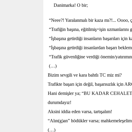
Danimarka! O bir;
“Neee?! Yaralanmalı bir kaza mı?!... Oooo, ç
“Trafiğin başına, eğitilmiş=işin uzmanlarını 
“İşbaşına getirdiği insanların başarıları için
“İşbaşına getirdiği insanlardan başarı bekle
“Trafik güvenliğine verdiği önemin/yatırımın 
(…)
Bizim sevgili ve kara bahtlı TC miz mi?
Trafikte başarı için değil, başarısızlık için A
Hani demişler ya; “BU KADAR CEHAL
durumdayız!
Aksini iddia eden varsa, tartışalım!
“Alın(g)an” hödükler varsa; mahkemeleşelim
(…)