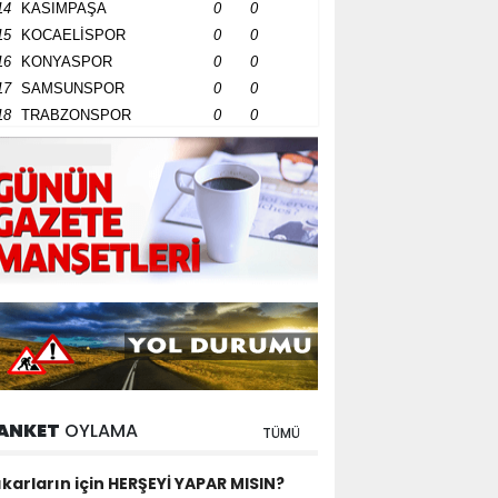
14
KASIMPAŞA
0
0
15
KOCAELİSPOR
0
0
16
KONYASPOR
0
0
17
SAMSUNSPOR
0
0
18
TRABZONSPOR
0
0
ANKET
OYLAMA
TÜMÜ
ıkarların için HERŞEYİ YAPAR MISIN?