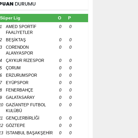
PUAN
DURUMU
Süper Lig
O
P
1
AMED SPORTİF
0
0
FAALİYETLER
2
BEŞİKTAŞ
0
0
3
CORENDON
0
0
ALANYASPOR
4
ÇAYKUR RİZESPOR
0
0
5
ÇORUM
0
0
6
ERZURUMSPOR
0
0
7
EYÜPSPOR
0
0
8
FENERBAHÇE
0
0
9
GALATASARAY
0
0
10
GAZİANTEP FUTBOL
0
0
KULÜBÜ
11
GENÇLERBİRLİĞİ
0
0
12
GÖZTEPE
0
0
13
İSTANBUL BAŞAKŞEHİR
0
0