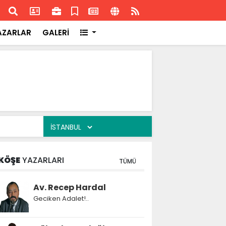
ransa'daki başarısı
Akran
AZARLAR
GALERİ
KÖŞE
YAZARLARI
TÜMÜ
Av. Recep Hardal
Geciken Adalet!..