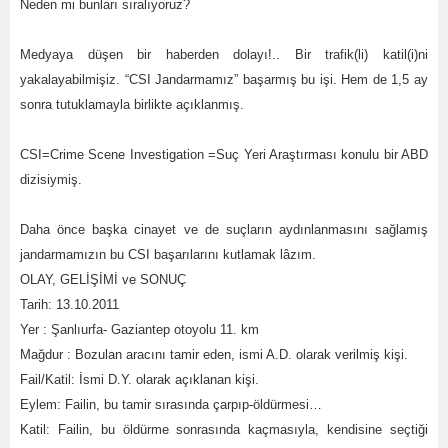
Neden mi bunları sıralıyoruz?
Medyaya düşen bir haberden dolayı!.. Bir trafik(li) katil(i)ni
yakalayabilmişiz. “CSI Jandarmamız” başarmış bu işi. Hem de 1,5 ay
sonra tutuklamayla birlikte açıklanmış.
CSI=Crime Scene Investigation =Suç Yeri Araştırması konulu bir ABD
dizisiymiş.
Daha önce başka cinayet ve de suçların aydınlanmasını sağlamış
jandarmamızın bu CSI başarılarını kutlamak lâzım.
OLAY, GELİŞİMİ ve SONUÇ
Tarih: 13.10.2011
Yer : Şanlıurfa- Gaziantep otoyolu 11. km
Mağdur : Bozulan aracını tamir eden, ismi A.D. olarak verilmiş kişi.
Fail/Katil: İsmi D.Y. olarak açıklanan kişi.
Eylem: Failin, bu tamir sırasında çarpıp-öldürmesi…
Katil: Failin, bu öldürme sonrasında kaçmasıyla, kendisine seçtiği