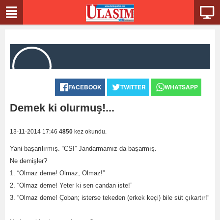
FACEBOOK
TWITTER
WHATSAPP
Demek ki olurmuş!...
13-11-2014 17:46
4850
kez okundu.
Yani başarılırmış. “CSI” Jandarmamız da başarmış.
Ne demişler?
1. “Olmaz deme! Olmaz, Olmaz!”
2. “Olmaz deme! Yeter ki sen candan iste!”
3. “Olmaz deme! Çoban; isterse tekeden (erkek keçi) bile süt çıkartır!”