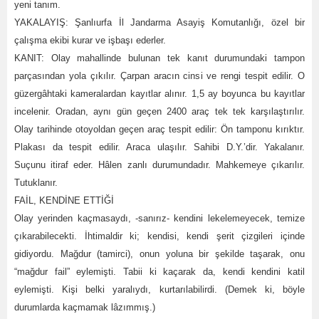
yeni tanım.
YAKALAYIŞ: Şanlıurfa İl Jandarma Asayiş Komutanlığı, özel bir
çalışma ekibi kurar ve işbaşı ederler.
KANIT: Olay mahallinde bulunan tek kanıt durumundaki tampon
parçasından yola çıkılır. Çarpan aracın cinsi ve rengi tespit edilir. O
güzergâhtaki kameralardan kayıtlar alınır. 1,5 ay boyunca bu kayıtlar
incelenir. Oradan, aynı gün geçen 2400 araç tek tek karşılaştırılır.
Olay tarihinde otoyoldan geçen araç tespit edilir: Ön tamponu kırıktır.
Plakası da tespit edilir. Araca ulaşılır. Sahibi D.Y.’dir. Yakalanır.
Suçunu itiraf eder. Hâlen zanlı durumundadır. Mahkemeye çıkarılır.
Tutuklanır.
FAİL, KENDİNE ETTİĞİ
Olay yerinden kaçmasaydı, -sanırız- kendini lekelemeyecek, temize
çıkarabilecekti. İhtimaldir ki; kendisi, kendi şerit çizgileri içinde
gidiyordu. Mağdur (tamirci), onun yoluna bir şekilde taşarak, onu
“mağdur fail” eylemişti. Tabii ki kaçarak da, kendi kendini katil
eylemişti. Kişi belki yaralıydı, kurtarılabilirdi. (Demek ki, böyle
durumlarda kaçmamak lâzımmış.)