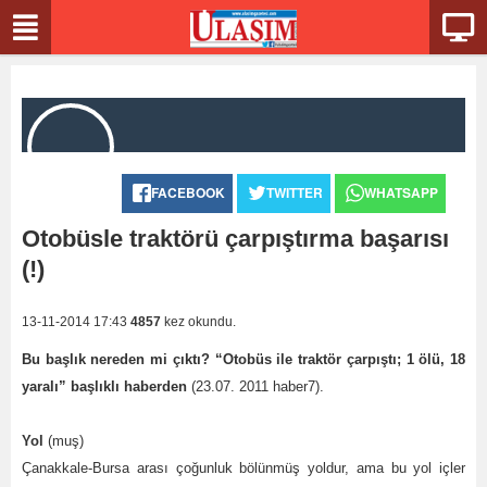
FACEBOOK
TWITTER
WHATSAPP
Otobüsle traktörü çarpıştırma başarısı
(!)
13-11-2014 17:43
4857
kez okundu.
Bu başlık nereden mi çıktı? “Otobüs ile traktör çarpıştı; 1 ölü, 18
yaralı” başlıklı haberden
(23.07. 2011 haber7).
Yol
(muş)
Çanakkale-Bursa arası çoğunluk bölünmüş yoldur, ama bu yol içler