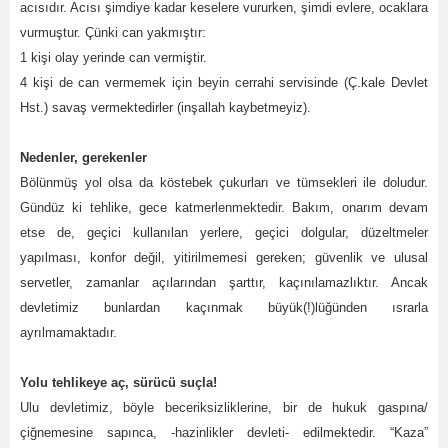
acısıdır. Acısı şimdiye kadar keselere vururken, şimdi evlere, ocaklara
vurmuştur. Çünki can yakmıştır:
1 kişi olay yerinde can vermiştir.
4 kişi de can vermemek için beyin cerrahi servisinde (Ç.kale Devlet
Hst.) savaş vermektedirler (inşallah kaybetmeyiz).
Nedenler, gerekenler
Bölünmüş yol olsa da köstebek çukurları ve tümsekleri ile doludur.
Gündüz ki tehlike, gece katmerlenmektedir. Bakım, onarım devam
etse de, geçici kullanılan yerlere, geçici dolgular, düzeltmeler
yapılması, konfor değil, yitirilmemesi gereken; güvenlik ve ulusal
servetler, zamanlar açılarından şarttır, kaçınılamazlıktır. Ancak
devletimiz bunlardan kaçınmak büyük(!)lüğünden ısrarla
ayrılmamaktadır.
Yolu tehlikeye aç, sürücü suçla!
Ulu devletimiz, böyle beceriksizliklerine, bir de hukuk gaspına/
çiğnemesine sapınca, -hazinlikler devleti- edilmektedir. “Kaza”