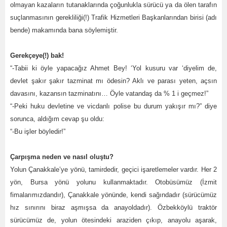
olmayan kazaların tutanaklarında çoğunlukla sürücü ya da ölen tarafın
suçlanmasının gerekliliği(!) Trafik Hizmetleri Başkanlarından birisi (adı
bende) makamında bana söylemiştir.
Gerekçeye(!) bak!
“-Tabii ki öyle yapacağız Ahmet Bey! ‘Yol kusuru var ‘diyelim de,
devlet şakır şakır tazminat mı ödesin? Aklı ve parası yeten, açsın
davasını, kazansın tazminatını… Öyle vatandaş da % 1 i geçmez!”
“-Peki huku devletine ve vicdanlı polise bu durum yakışır mı?” diye
sorunca, aldığım cevap şu oldu:
“-Bu işler böyledir!”
Çarpışma neden ve nasıl oluştu?
Yolun Çanakkale’ye yönü, tamirdedir, geçici işaretlemeler vardır. Her 2
yön, Bursa yönü yolunu kullanmaktadır. Otobüsümüz (İzmit
fimalarımızdandır), Çanakkale yönünde, kendi sağındadır (sürücümüz
hız sınırını biraz aşmışsa da anayoldadır). Özbekköylü traktör
sürücümüz de, yolun ötesindeki araziden çıkıp, anayolu aşarak,