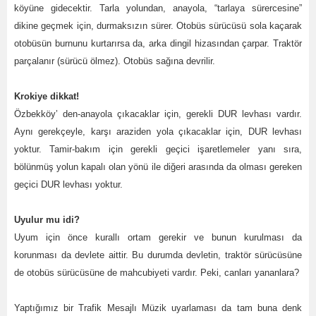
köyüne gidecektir. Tarla yolundan, anayola, “tarlaya sürercesine”
dikine geçmek için, durmaksızın sürer. Otobüs sürücüsü sola kaçarak
otobüsün burnunu kurtarırsa da, arka dingil hizasından çarpar. Traktör
parçalanır (sürücü ölmez). Otobüs sağına devrilir.
Krokiye dikkat!
Özbekköy’ den-anayola çıkacaklar için, gerekli DUR levhası vardır.
Aynı gerekçeyle, karşı araziden yola çıkacaklar için, DUR levhası
yoktur. Tamir-bakım için gerekli geçici işaretlemeler yanı sıra,
bölünmüş yolun kapalı olan yönü ile diğeri arasında da olması gereken
geçici DUR levhası yoktur.
Uyulur mu idi?
Uyum için önce kurallı ortam gerekir ve bunun kurulması da
korunması da devlete aittir. Bu durumda devletin, traktör sürücüsüne
de otobüs sürücüsüne de mahcubiyeti vardır. Peki, canları yananlara?
Yaptığımız bir Trafik Mesajlı Müzik uyarlaması da tam buna denk