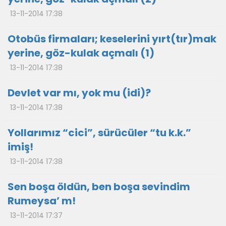
13-11-2014 17:38
Otobüs firmaları; keselerini yırt(tır)mak
yerine, göz-kulak açmalı (1)
13-11-2014 17:38
Devlet var mı, yok mu (idi)?
13-11-2014 17:38
Yollarımız “cici”, sürücüler “tu k.k.”
imiş!
13-11-2014 17:38
Sen boşa öldün, ben boşa sevindim
Rumeysa’ m!
13-11-2014 17:37