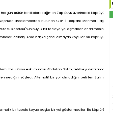
ler hergün bütün tehlikelere rağmen Zap Suyu üzerindeki köprüyü
. Köprüde incelemelerde bulunan CHP İl Başkanı Mehmet Baş,
Armutözü Köprüsü'nün büyük bir faciaya yol açmadan onarılmasını
ı levhaları asılmış. Ama başka şansı olmayan köylüler bu köprüyü
 Armutözü Köyü eski muhtarı Abdullah Salim, tehlikeyi defalarca
ilenmediğini söyledi. Alternatif bir yol olmadığını belirten Salim,
rmelik bir tabela koyup başka bir yol göstermediler. Bu köprü 6