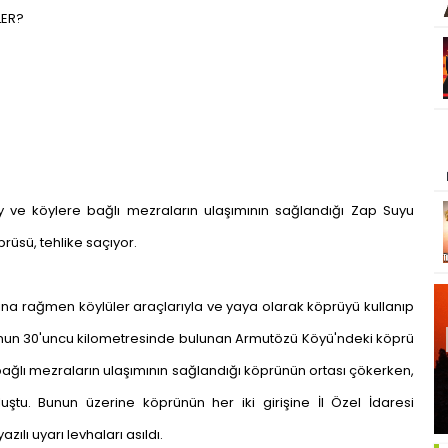
LER?
öy ve köylere bağlı mezraların ulaşımının sağlandığı Zap Suyu
üsü, tehlike saçıyor.
rına rağmen köylüler araçlarıyla ve yaya olarak köprüyü kullanıp
lunun 30'uncu kilometresinde bulunan Armutözü Köyü'ndeki köprü
bağlı mezraların ulaşımının sağlandığı köprünün ortası çökerken,
uştu. Bunun üzerine köprünün her iki girişine İl Özel İdaresi
zılı uyarı levhaları asıldı.