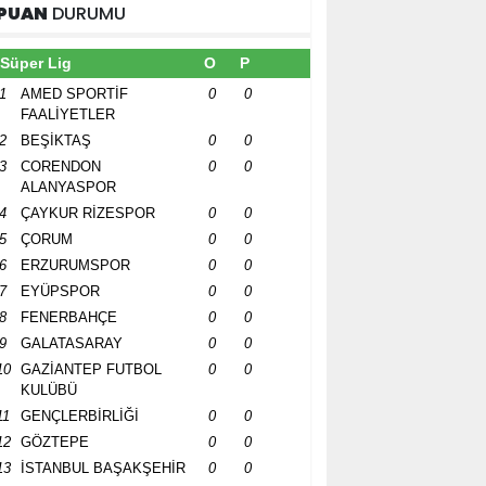
PUAN
DURUMU
Süper Lig
O
P
1
AMED SPORTİF
0
0
FAALİYETLER
2
BEŞİKTAŞ
0
0
3
CORENDON
0
0
ALANYASPOR
4
ÇAYKUR RİZESPOR
0
0
5
ÇORUM
0
0
6
ERZURUMSPOR
0
0
7
EYÜPSPOR
0
0
8
FENERBAHÇE
0
0
9
GALATASARAY
0
0
10
GAZİANTEP FUTBOL
0
0
KULÜBÜ
11
GENÇLERBİRLİĞİ
0
0
12
GÖZTEPE
0
0
13
İSTANBUL BAŞAKŞEHİR
0
0