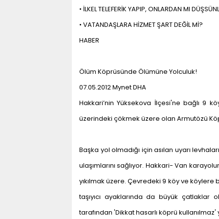
• İLKEL TELEFERİK YAPIP, ONLARDAN MI DÜŞSÜN
• VATANDAŞLARA HİZMET ŞART DEĞİL Mİ?
HABER
Ölüm Köprüsünde Ölümüne Yolculuk!
07.05.2012 Mynet DHA
Hakkari’nin Yüksekova İlçesi'ne bağlı 9 k
üzerindeki çökmek üzere olan Armutözü Köpr
Başka yol olmadığı için asılan uyarı levhala
ulaşımlarını sağlıyor. Hakkari- Van karayo
yıkılmak üzere. Çevredeki 9 köy ve köylere 
taşıyıcı ayaklarında da büyük çatlaklar ol
tarafından 'Dikkat hasarlı köprü kullanılmaz' ya