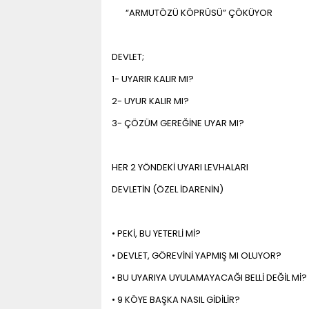
“ARMUTÖZÜ KÖPRÜSÜ” ÇÖKÜYOR
DEVLET;
1- UYARIR KALIR MI?
2- UYUR KALIR MI?
3- ÇÖZÜM GEREĞİNE UYAR MI?
HER 2 YÖNDEKİ UYARI LEVHALARI
DEVLETİN (ÖZEL İDARENİN)
• PEKİ, BU YETERLİ Mİ?
• DEVLET, GÖREVİNİ YAPMIŞ MI OLUYOR?
• BU UYARIYA UYULAMAYACAĞI BELLİ DEĞİL Mİ?
• 9 KÖYE BAŞKA NASIL GİDİLİR?