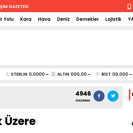
 iade
Isuzu'nun F
r Yolu
Kara
Hava
Deniz
Dernekler
Lojistik
Y
STERLIN
0,0000
ALTIN
000,00
BİST
00.000
4946
OKUNMA
 Üzere