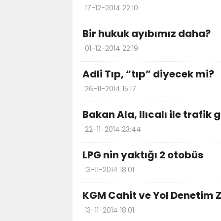
17-12-2014 22:10
Bir hukuk ayıbımız daha?
01-12-2014 22:19
Adli Tıp, “tıp” diyecek mi?
26-11-2014 15:17
Bakan Ala, Ilıcalı ile trafik
22-11-2014 23:44
LPG nin yaktığı 2 otobüs
13-11-2014 18:01
KGM Cahit ve Yol Denetim
13-11-2014 18:01