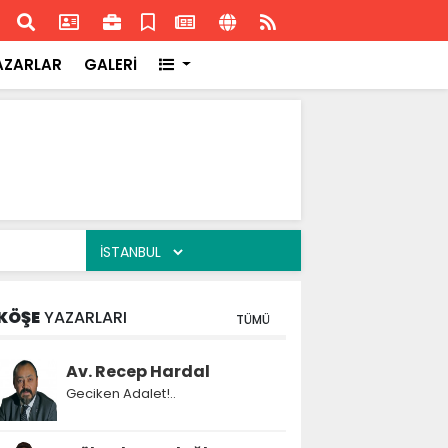
ransa'daki başarısı
Akran
AZARLAR
GALERİ
KÖŞE
YAZARLARI
TÜMÜ
Av. Recep Hardal
Geciken Adalet!..