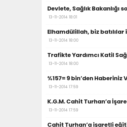
Devlete, Sağlık Bakanlığı s
13-11-2014 18:01
Elhamdülillah, biz batılılar 
13-11-2014 18:00
Trafikte Yardımcı Katil Sağ
13-11-2014 18:00
%157= 9 bin’den Haberiniz 
13-11-2014 17:59
K.G.M. Cahit Turhan’a İşaret
13-11-2014 17:59
Cahit Turhan’a işaretli eği