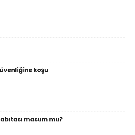
 güvenliğine koşu
 Zabıtası masum mu?