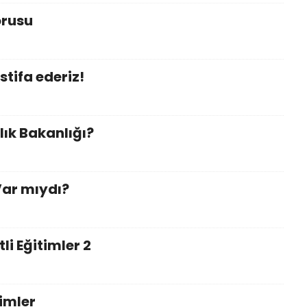
orusu
istifa ederiz!
lık Bakanlığı?
Var mıydı?
li Eğitimler 2
timler