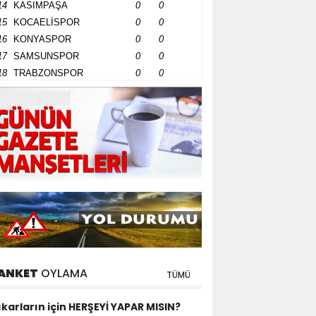
14
KASIMPAŞA
0
0
15
KOCAELİSPOR
0
0
16
KONYASPOR
0
0
17
SAMSUNSPOR
0
0
18
TRABZONSPOR
0
0
ANKET
OYLAMA
TÜMÜ
ıkarların için HERŞEYİ YAPAR MISIN?