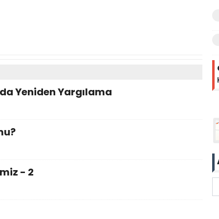
nda Yeniden Yargılama
mu?
miz - 2