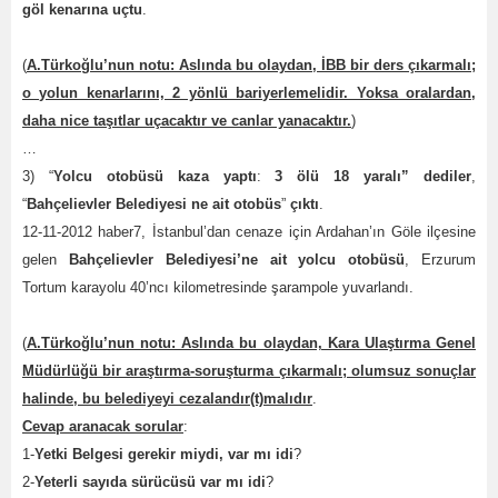
göl kenarına uçtu
.
(
A.Türkoğlu’nun notu: Aslında bu olaydan, İBB bir ders çıkarmalı;
o yolun kenarlarını, 2 yönlü bariyerlemelidir. Yoksa oralardan,
daha nice taşıtlar uçacaktır ve canlar yanacaktır.
)
…
3) “
Yolcu otobüsü kaza yaptı
:
3 ölü 18 yaralı” dediler
,
“
Bahçelievler Belediyesi ne ait otobüs
”
çıktı
.
12-11-2012 haber7, İstanbul’dan cenaze için Ardahan’ın Göle ilçesine
gelen
Bahçelievler Belediyesi’ne ait yolcu otobüsü
, Erzurum
Tortum karayolu 40’ncı kilometresinde şarampole yuvarlandı.
(
A.Türkoğlu’nun notu: Aslında bu olaydan, Kara Ulaştırma Genel
Müdürlüğü bir araştırma-soruşturma çıkarmalı; olumsuz sonuçlar
halinde, bu belediyeyi cezalandır(t)malıdır
.
Cevap aranacak sorular
:
1-
Yetki Belgesi gerekir miydi, var mı idi
?
2-
Yeterli sayıda sürücüsü var mı idi
?