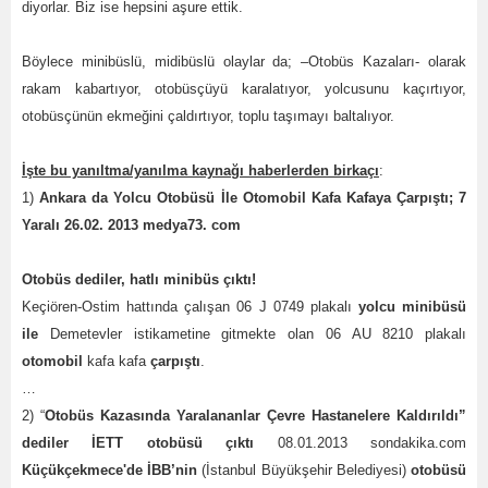
diyorlar. Biz ise hepsini aşure ettik.
Böylece minibüslü, midibüslü olaylar da; –Otobüs Kazaları- olarak
rakam kabartıyor, otobüsçüyü karalatıyor, yolcusunu kaçırtıyor,
otobüsçünün ekmeğini çaldırtıyor, toplu taşımayı baltalıyor.
İşte bu yanıltma/yanılma kaynağı haberlerden birkaçı
:
1)
Ankara da Yolcu Otobüsü İle Otomobil Kafa Kafaya Çarpıştı; 7
Yaralı 26.02. 2013 medya73. com
Otobüs dediler, hatlı minibüs çıktı!
Keçiören-Ostim hattında çalışan 06 J 0749 plakalı
yolcu minibüsü
ile
Demetevler istikametine gitmekte olan 06 AU 8210 plakalı
otomobil
kafa kafa
çarpıştı
.
…
2) “
Otobüs Kazasında Yaralananlar Çevre Hastanelere Kaldırıldı”
dediler İETT otobüsü çıktı
08.01.2013 sondakika.com
Küçükçekmece'de İBB’nin
(İstanbul Büyükşehir Belediyesi)
otobüsü