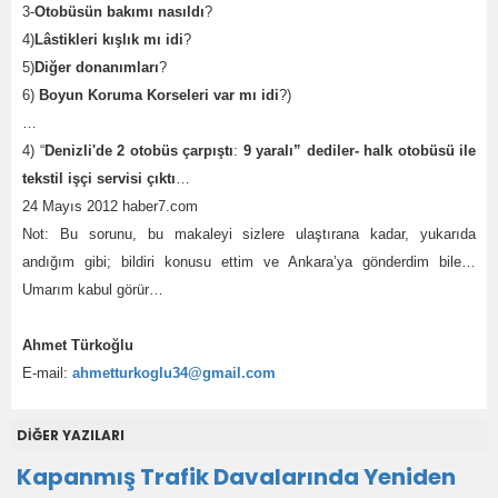
3-
Otobüsün bakımı nasıldı
?
4)
Lâstikleri kışlık mı idi
?
5)
Diğer donanımları
?
6)
Boyun Koruma Korseleri var mı idi
?)
…
4) “
Denizli'de 2 otobüs çarpıştı
:
9 yaralı” dediler- halk otobüsü ile
tekstil işçi servisi çıktı
…
24 Mayıs 2012 haber7.com
Not: Bu sorunu, bu makaleyi sizlere ulaştırana kadar, yukarıda
andığım gibi; bildiri konusu ettim ve Ankara’ya gönderdim bile…
Umarım kabul görür…
Ahmet Türkoğlu
E-mail:
ahmetturkoglu34@gmail.com
DİĞER YAZILARI
Kapanmış Trafik Davalarında Yeniden