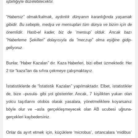
işbirliğiyle düzelebilecektir.
“
Habersiz” olmak/kalmak, aydınlık dünyanın karanlığında yaşamak
gibidir. Bu sebeple, medya ve mensupları tüm dünya ve bizim için de
önemlidir. Hasb-el kader, biz de ‘mensup’ olduk. Ancak bazı
“Haberleme Şekilleri” dolayısıyla da “meczup” olma eşiğine gidip-
geliyoruz
.
Bunlar, “Haber Kazaları” dır. Kaza Haberleri, bizi elbet üzmektedir. Her
2 tür “kaza”ları da sıfıra çekmeye çalışmaktayız.
İstatistiklerde de “İstatistik Kazaları” yapılmaktadır. Elbet, istatistikler
de, bize –pusula- gibi yol gösterirler. Ancak, 7 kişilikten yukarı olan
yolcu taşıtlarını otobüs olarak yasalara, yönetmeliklere koyarsanız
böyle olur ve –asla gerçekleşmeyecek olan AB ucubesi uğruna-
gerçekleri kaybedersiniz.
Onlar da ayırt etmek için, küçüklere ‘microbus’, ortancalara ‘midibus’