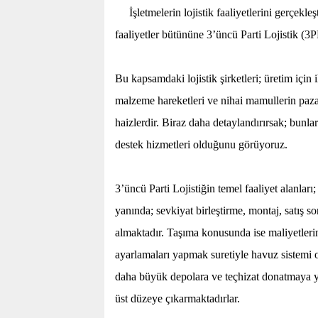
İşletmelerin lojistik faaliyetlerini gerçek
faaliyetler bütününe 3’üncü Parti Lojistik (3
Bu kapsamdaki lojistik şirketleri; üretim için
malzeme hareketleri ve nihai mamullerin pazar
haizlerdir. Biraz daha detaylandırırsak; bunları
destek hizmetleri olduğunu görüyoruz.
3’üncü Parti Lojistiğin temel faaliyet alanl
yanında; sevkiyat birleştirme, montaj, satış s
almaktadır. Taşıma konusunda ise maliyetlerin
ayarlamaları yapmak suretiyle havuz sistemi ol
daha büyük depolara ve teçhizat donatmaya y
üst düzeye çıkarmaktadırlar.