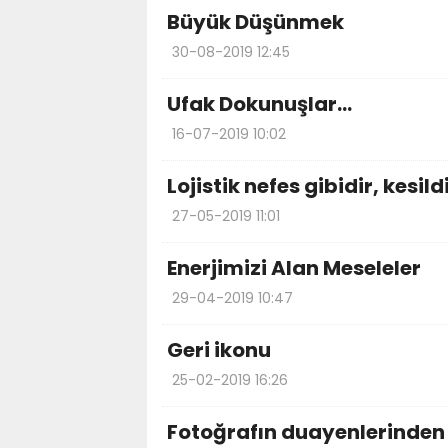
Büyük Düşünmek
30-08-2019 12:45
Ufak Dokunuşlar…
16-07-2019 10:02
Lojistik nefes gibidir, kesil
27-05-2019 11:01
Enerjimizi Alan Meseleler
29-04-2019 10:47
Geri ikonu
25-02-2019 16:26
Fotoğrafın duayenlerinden