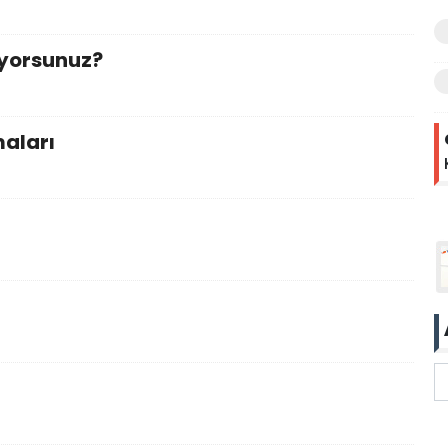
ıyorsunuz?
maları