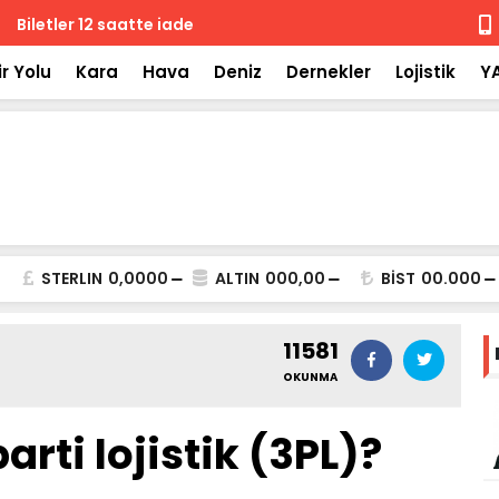
 iade
Isuzu'nun F
r Yolu
Kara
Hava
Deniz
Dernekler
Lojistik
Y
STERLIN
0,0000
ALTIN
000,00
BİST
00.000
11581
OKUNMA
rti lojistik (3PL)?