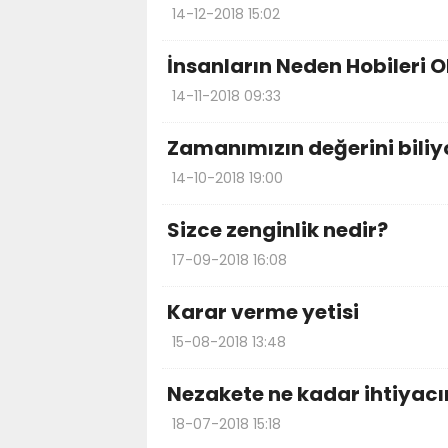
14-12-2018 15:02
İnsanların Neden Hobileri O
14-11-2018 09:33
Zamanımızın değerini bili
14-10-2018 19:00
Sizce zenginlik nedir?
17-09-2018 16:08
Karar verme yetisi
15-08-2018 13:48
Nezakete ne kadar ihtiyacı
18-07-2018 15:18