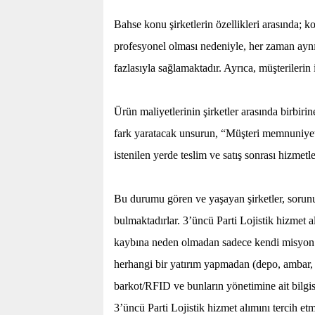
Bahse konu şirketlerin özellikleri arasında; 
profesyonel olması nedeniyle, her zaman aynı
fazlasıyla sağlamaktadır. Ayrıca, müşterilerin
Ürün maliyetlerinin şirketler arasında birbirin
fark yaratacak unsurun, “Müşteri memnuniyeti
istenilen yerde teslim ve satış sonrası hizmetl
Bu durumu gören ve yaşayan şirketler, sorun
bulmaktadırlar. 3’üncü Parti Lojistik hizmet al
kaybına neden olmadan sadece kendi misyon ve
herhangi bir yatırım yapmadan (depo, ambar, tır
barkot/RFID ve bunların yönetimine ait bilgisa
3’üncü Parti Lojistik hizmet alımını tercih etm