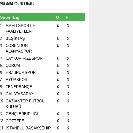
PUAN
DURUMU
Süper Lig
O
P
1
AMED SPORTİF
0
0
FAALİYETLER
2
BEŞİKTAŞ
0
0
3
CORENDON
0
0
ALANYASPOR
4
ÇAYKUR RİZESPOR
0
0
5
ÇORUM
0
0
6
ERZURUMSPOR
0
0
7
EYÜPSPOR
0
0
8
FENERBAHÇE
0
0
9
GALATASARAY
0
0
10
GAZİANTEP FUTBOL
0
0
KULÜBÜ
11
GENÇLERBİRLİĞİ
0
0
12
GÖZTEPE
0
0
13
İSTANBUL BAŞAKŞEHİR
0
0