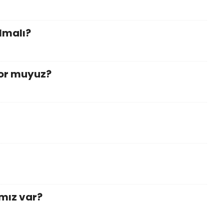
lmalı?
yor muyuz?
mız var?