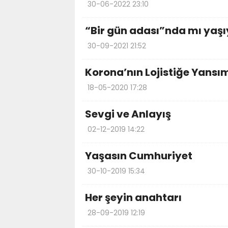
30-06-2022 23:10
“Bir gün adası”nda mı yaş
30-09-2021 21:52
Korona’nın Lojistiğe Yansı
18-05-2020 17:28
Sevgi ve Anlayış
02-12-2019 14:22
Yaşasın Cumhuriyet
30-10-2019 15:34
Her şeyin anahtarı
28-09-2019 12:19