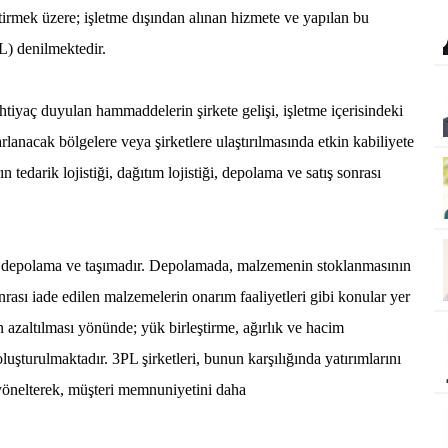
leştirmek üzere; işletme dışından alınan hizmete ve yapılan bu
PL) denilmektedir.
 ihtiyaç duyulan hammaddelerin şirkete gelişi, işletme içerisindeki
lanacak bölgelere veya şirketlere ulaştırılmasında etkin kabiliyete
n tedarik lojistiği, dağıtım lojistiği, depolama ve satış sonrası
arı; depolama ve taşımadır. Depolamada, malzemenin stoklanmasının
onrası iade edilen malzemelerin onarım faaliyetleri gibi konular yer
 azaltılması yönünde; yük birleştirme, ağırlık ve hacim
uşturulmaktadır. 3PL şirketleri, bunun karşılığında yatırımlarını
önelterek, müşteri memnuniyetini daha