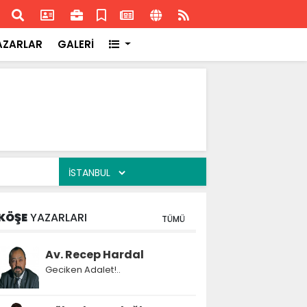
ransa'daki başarısı
Akran
AZARLAR
GALERİ
KÖŞE
YAZARLARI
TÜMÜ
Av. Recep Hardal
Geciken Adalet!..