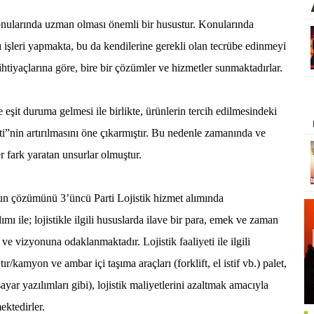
konularında uzman olması önemli bir husustur. Konularında
 işleri yapmakta, bu da kendilerine gerekli olan tecrübe edinmeyi
 ihtiyaçlarına göre, bire bir çözümler ve hizmetler sunmaktadırlar.
e eşit duruma gelmesi ile birlikte, ürünlerin tercih edilmesindeki
”nin artırılmasını öne çıkarmıştır. Bu nedenle zamanında ve
er fark yaratan unsurlar olmuştur.
un çözümünü 3’üncü Parti Lojistik hizmet alımında
ımı ile; lojistikle ilgili hususlarda ilave bir para, emek ve zaman
 vizyonuna odaklanmaktadır. Lojistik faaliyeti ile ilgili
/kamyon ve ambar içi taşıma araçları (forklift, el istif vb.) palet,
yar yazılımları gibi), lojistik maliyetlerini azaltmak amacıyla
ektedirler.