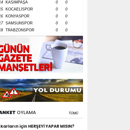
14
KASIMPAŞA
0
0
15
KOCAELİSPOR
0
0
16
KONYASPOR
0
0
17
SAMSUNSPOR
0
0
18
TRABZONSPOR
0
0
ANKET
OYLAMA
TÜMÜ
ıkarların için HERŞEYİ YAPAR MISIN?