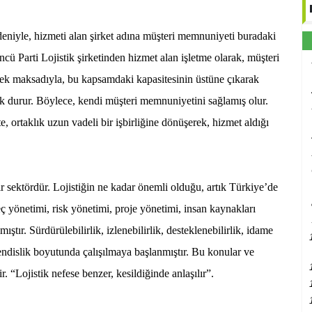
deniyle, hizmeti alan şirket adına müşteri memnuniyeti buradaki
cü Parti Lojistik şirketinden hizmet alan işletme olarak, müşteri
mek maksadıyla, bu kapsamdaki kapasitesinin üstüne çıkarak
k durur. Böylece, kendi müşteri memnuniyetini sağlamış olur.
, ortaklık uzun vadeli bir işbirliğine dönüşerek, hizmet aldığı
bir sektördür. Lojistiğin ne kadar önemli olduğu, artık Türkiye’de
eç yönetimi, risk yönetimi, proje yönetimi, insan kaynakları
ıştır. Sürdürülebilirlik, izlenebilirlik, desteklenebilirlik, idame
ühendislik boyutunda çalışılmaya başlanmıştır. Bu konular ve
ir. “Lojistik nefese benzer, kesildiğinde anlaşılır”.