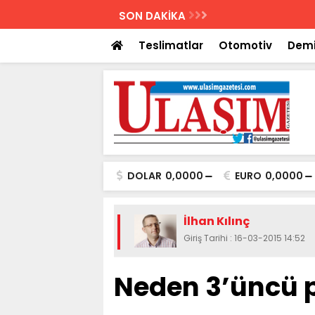
AZETESİ
SON DAKİKA
Biletler 12 saatte
Teslimatlar
Otomotiv
Demi
DOLAR
0,0000
EURO
0,0000
İlhan Kılınç
Giriş Tarihi : 16-03-2015 14:52
Neden 3’üncü pa