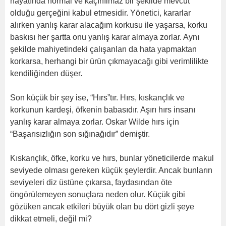
hayatında normal ve kaçınılmaz bir şekilde mevcut
olduğu gerçeğini kabul etmesidir. Yönetici, kararlar
alırken yanlış karar alacağım korkusu ile yaşarsa, korku
baskısı her şartta onu yanlış karar almaya zorlar. Aynı
şekilde mahiyetindeki çalışanları da hata yapmaktan
korkarsa, herhangi bir ürün çıkmayacağı gibi verimlilikte
kendiliğinden düşer.
Son küçük bir şey ise, “Hırs”tır. Hırs, kıskançlık ve
korkunun kardeşi, öfkenin babasıdır. Aşırı hırs insanı
yanlış karar almaya zorlar. Oskar Wilde hırs için
“Başarısızlığın son sığınağıdır” demiştir.
Kıskançlık, öfke, korku ve hırs, bunlar yöneticilerde makul
seviyede olması gereken küçük şeylerdir. Ancak bunların
seviyeleri diz üstüne çıkarsa, faydasından öte
öngörülemeyen sonuçlara neden olur. Küçük gibi
gözüken ancak etkileri büyük olan bu dört gizli şeye
dikkat etmeli, değil mi?