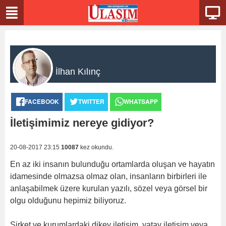
İlhan Kılınç
FACEBOOK
TWITTER
WHATSAPP
İletişimimiz nereye gidiyor?
20-08-2017 23:15
10087
kez okundu.
En az iki insanın bulunduğu ortamlarda oluşan ve hayatın
idamesinde olmazsa olmaz olan, insanların birbirleri ile
anlaşabilmek üzere kurulan yazılı, sözel veya görsel bir
olgu olduğunu hepimiz biliyoruz.
Şirket ve kurumlardaki dikey iletişim, yatay iletişim veya