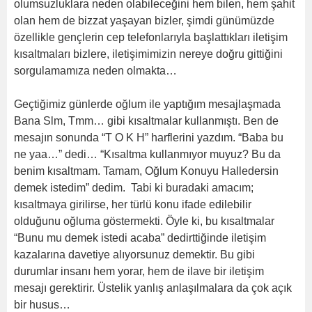
olumsuzluklara neden olabileceğini hem bilen, hem şahit
olan hem de bizzat yaşayan bizler, şimdi günümüzde
özellikle gençlerin cep telefonlarıyla başlattıkları iletişim
kısaltmaları bizlere, iletişimimizin nereye doğru gittiğini
sorgulamamıza neden olmakta…
Geçtiğimiz günlerde oğlum ile yaptığım mesajlaşmada
Bana Slm, Tmm… gibi kısaltmalar kullanmıştı. Ben de
mesajın sonunda “T O K H” harflerini yazdım. “Baba bu
ne yaa…” dedi… “Kısaltma kullanmıyor muyuz? Bu da
benim kısaltmam. Tamam, Oğlum Konuyu Halledersin
demek istedim” dedim. Tabi ki buradaki amacım;
kısaltmaya girilirse, her türlü konu ifade edilebilir
olduğunu oğluma göstermekti. Öyle ki, bu kısaltmalar
“Bunu mu demek istedi acaba” dedirttiğinde iletişim
kazalarına davetiye alıyorsunuz demektir. Bu gibi
durumlar insanı hem yorar, hem de ilave bir iletişim
mesajı gerektirir. Üstelik yanlış anlaşılmalara da çok açık
bir husus…