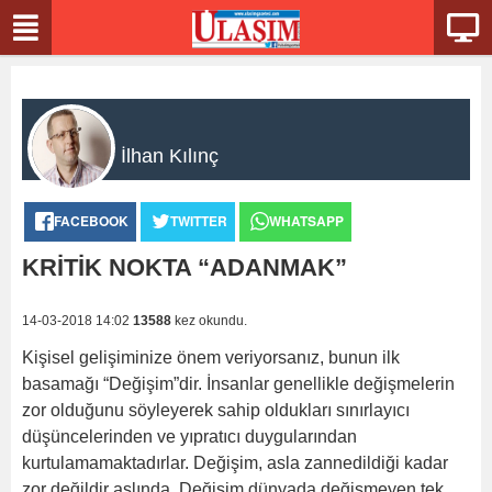
İlhan Kılınç
FACEBOOK
TWITTER
WHATSAPP
KRİTİK NOKTA “ADANMAK”
14-03-2018 14:02
13588
kez okundu.
Kişisel gelişiminize önem veriyorsanız, bunun ilk
basamağı “Değişim”dir. İnsanlar genellikle değişmelerin
zor olduğunu söyleyerek sahip oldukları sınırlayıcı
düşüncelerinden ve yıpratıcı duygularından
kurtulamamaktadırlar. Değişim, asla zannedildiği kadar
zor değildir aslında. Değişim dünyada değişmeyen tek