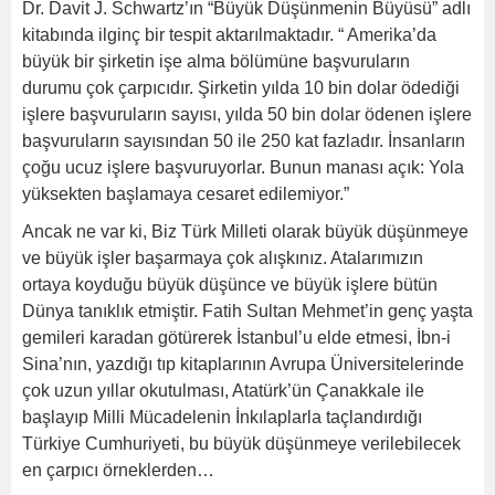
Dr. Davit J. Schwartz’ın “Büyük Düşünmenin Büyüsü” adlı
kitabında ilginç bir tespit aktarılmaktadır. “ Amerika’da
büyük bir şirketin işe alma bölümüne başvuruların
durumu çok çarpıcıdır. Şirketin yılda 10 bin dolar ödediği
işlere başvuruların sayısı, yılda 50 bin dolar ödenen işlere
başvuruların sayısından 50 ile 250 kat fazladır. İnsanların
çoğu ucuz işlere başvuruyorlar. Bunun manası açık: Yola
yüksekten başlamaya cesaret edilemiyor.”
Ancak ne var ki, Biz Türk Milleti olarak büyük düşünmeye
ve büyük işler başarmaya çok alışkınız. Atalarımızın
ortaya koyduğu büyük düşünce ve büyük işlere bütün
Dünya tanıklık etmiştir. Fatih Sultan Mehmet’in genç yaşta
gemileri karadan götürerek İstanbul’u elde etmesi, İbn-i
Sina’nın, yazdığı tıp kitaplarının Avrupa Üniversitelerinde
çok uzun yıllar okutulması, Atatürk’ün Çanakkale ile
başlayıp Milli Mücadelenin İnkılaplarla taçlandırdığı
Türkiye Cumhuriyeti, bu büyük düşünmeye verilebilecek
en çarpıcı örneklerden…