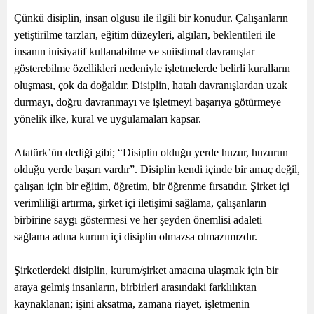
Çünkü disiplin, insan olgusu ile ilgili bir konudur. Çalışanların
yetiştirilme tarzları, eğitim düzeyleri, algıları, beklentileri ile
insanın inisiyatif kullanabilme ve suiistimal davranışlar
gösterebilme özellikleri nedeniyle işletmelerde belirli kuralların
oluşması, çok da doğaldır. Disiplin, hatalı davranışlardan uzak
durmayı, doğru davranmayı ve işletmeyi başarıya götürmeye
yönelik ilke, kural ve uygulamaları kapsar.
Atatürk’ün dediği gibi; “Disiplin olduğu yerde huzur, huzurun
olduğu yerde başarı vardır”.
Disiplin kendi içinde bir amaç değil,
çalışan için bir eğitim, öğretim, bir öğrenme fırsatıdır. Şirket içi
verimliliği artırma, şirket içi iletişimi sağlama, çalışanların
birbirine saygı göstermesi ve her şeyden önemlisi adaleti
sağlama adına kurum içi disiplin olmazsa olmazımızdır.
Şirketlerdeki disiplin, kurum/şirket amacına ulaşmak için bir
araya gelmiş insanların, birbirleri arasındaki farklılıktan
kaynaklanan; işini aksatma, zamana riayet, işletmenin