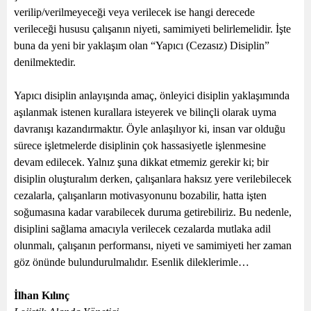
verilip/verilmeyeceği veya verilecek ise hangi derecede
verileceği hususu çalışanın niyeti, samimiyeti belirlemelidir. İşte
buna da yeni bir yaklaşım olan “Yapıcı (Cezasız) Disiplin”
denilmektedir.
Yapıcı disiplin anlayışında amaç, önleyici disiplin yaklaşımında
aşılanmak istenen kurallara isteyerek ve bilinçli olarak uyma
davranışı kazandırmaktır. Öyle anlaşılıyor ki, insan var olduğu
sürece işletmelerde disiplinin çok hassasiyetle işlenmesine
devam edilecek. Yalnız şuna dikkat etmemiz gerekir ki; bir
disiplin oluşturalım derken, çalışanlara haksız yere verilebilecek
cezalarla, çalışanların motivasyonunu bozabilir, hatta işten
soğumasına kadar varabilecek duruma getirebiliriz. Bu nedenle,
disiplini sağlama amacıyla verilecek cezalarda mutlaka adil
olunmalı, çalışanın performansı, niyeti ve samimiyeti her zaman
göz önünde bulundurulmalıdır. Esenlik dileklerimle…
İlhan Kılınç