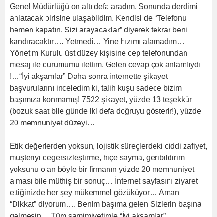
Genel Müdürlüğü on altı defa aradım. Sonunda derdimi
anlatacak birisine ulaşabildim. Kendisi de “Telefonu
hemen kapatın, Sizi arayacaklar” diyerek tekrar beni
kandıracaktır…. Yetmedi… Yine hızımı alamadım…
Yönetim Kurulu üst düzey kişisine cep telefonundan
mesaj ile durumumu ilettim. Gelen cevap çok anlamlıydı
!…“İyi akşamlar” Daha sonra internette şikayet
başvurularını inceledim ki, talih kuşu sadece bizim
başımıza konmamış! 7522 şikayet, yüzde 13 teşekkür
(bozuk saat bile günde iki defa doğruyu gösterir!), yüzde
20 memnuniyet düzeyi…
Etik değerlerden yoksun, lojistik süreçlerdeki ciddi zafiyet,
müşteriyi değersizleştirme, hiçe sayma, geribildirim
yoksunu olan böyle bir firmanın yüzde 20 memnuniyet
alması bile müthiş bir sonuç… İnternet sayfasını ziyaret
ettiğinizde her şey mükemmel gözüküyor… Aman
“Dikkat” diyorum…. Benim başıma gelen Sizlerin başına
gelmesin… Tüm samimiyetimle “İyi akşamlar”….