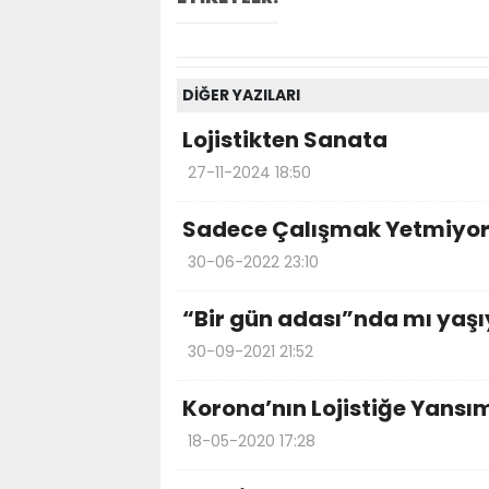
DİĞER YAZILARI
Lojistikten Sanata
27-11-2024 18:50
Sadece Çalışmak Yetmiyo
30-06-2022 23:10
“Bir gün adası”nda mı yaş
30-09-2021 21:52
Korona’nın Lojistiğe Yansı
18-05-2020 17:28