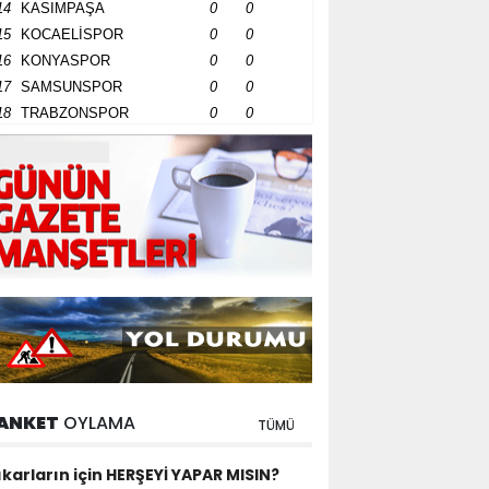
14
KASIMPAŞA
0
0
15
KOCAELİSPOR
0
0
16
KONYASPOR
0
0
17
SAMSUNSPOR
0
0
18
TRABZONSPOR
0
0
ANKET
OYLAMA
TÜMÜ
ıkarların için HERŞEYİ YAPAR MISIN?