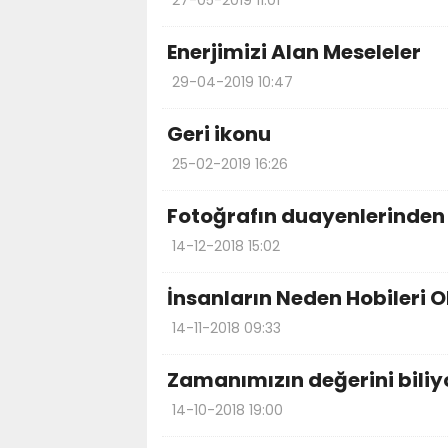
27-05-2019 11:01
Enerjimizi Alan Meseleler
29-04-2019 10:47
Geri ikonu
25-02-2019 16:26
Fotoğrafın duayenlerinden
14-12-2018 15:02
İnsanların Neden Hobileri O
14-11-2018 09:33
Zamanımızın değerini bili
14-10-2018 19:00