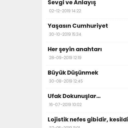
Sevgi ve Anlayış
02-12-2019 14:22
Yaşasın Cumhuriyet
30-10-2019 15:34
Her şeyin anahtarı
28-09-2019 12:19
Büyük Düşünmek
30-08-2019 12:45
Ufak Dokunuşlar…
16-07-2019 10:02
Lojistik nefes gibidir, kesil