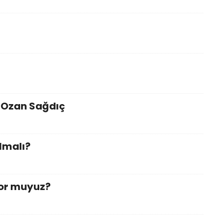
 Ozan Sağdıç
lmalı?
yor muyuz?