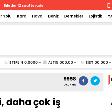
 iade
Isuzu'nun F
r Yolu
Kara
Hava
Deniz
Dernekler
Lojistik
Y
STERLIN
0,0000
ALTIN
000,00
BİST
00.000
9958
OKUNMA
i, daha çok iş