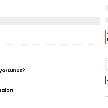
r
ıyorsunuz?
maları