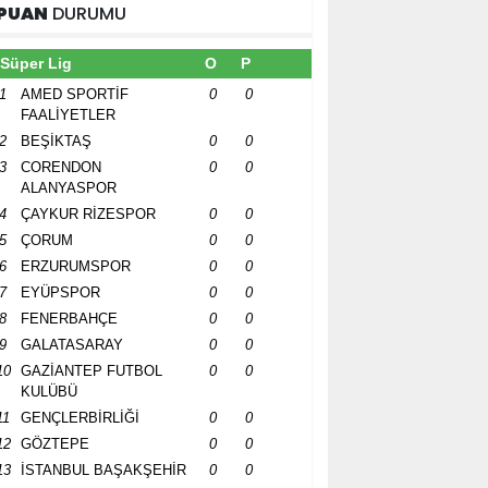
PUAN
DURUMU
Süper Lig
O
P
1
AMED SPORTİF
0
0
FAALİYETLER
2
BEŞİKTAŞ
0
0
3
CORENDON
0
0
ALANYASPOR
4
ÇAYKUR RİZESPOR
0
0
5
ÇORUM
0
0
6
ERZURUMSPOR
0
0
7
EYÜPSPOR
0
0
8
FENERBAHÇE
0
0
9
GALATASARAY
0
0
10
GAZİANTEP FUTBOL
0
0
KULÜBÜ
11
GENÇLERBİRLİĞİ
0
0
12
GÖZTEPE
0
0
13
İSTANBUL BAŞAKŞEHİR
0
0