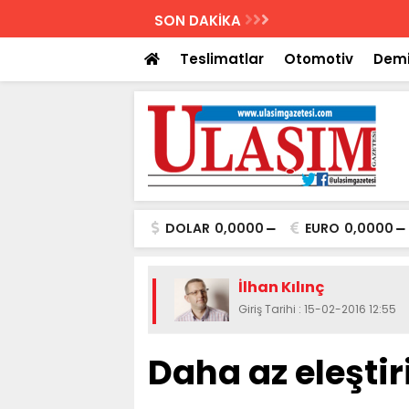
AZETESİ
SON DAKİKA
Biletler 12 saatte
Teslimatlar
Otomotiv
Demi
DOLAR
0,0000
EURO
0,0000
İlhan Kılınç
Giriş Tarihi : 15-02-2016 12:55
Daha az eleştir