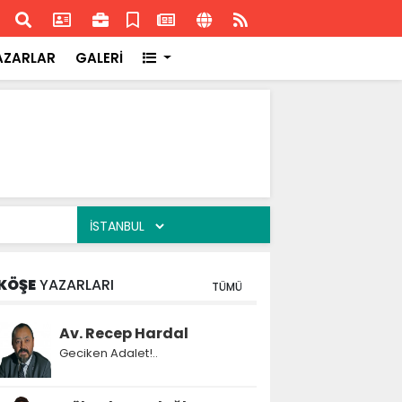
ransa'daki başarısı
Akran
AZARLAR
GALERİ
KÖŞE
YAZARLARI
TÜMÜ
Av. Recep Hardal
Geciken Adalet!..