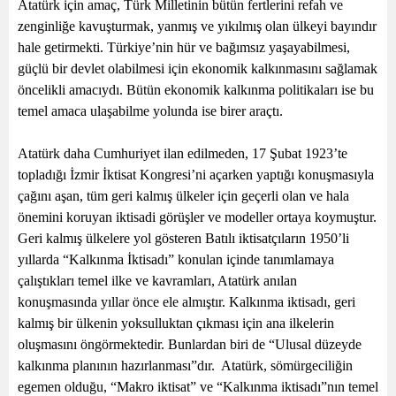
Atatürk için amaç, Türk Milletinin bütün fertlerini refah ve
zenginliğe kavuşturmak, yanmış ve yıkılmış olan ülkeyi bayındır
hale getirmekti. Türkiye’nin hür ve bağımsız yaşayabilmesi,
güçlü bir devlet olabilmesi için ekonomik kalkınmasını sağlamak
öncelikli amacıydı. Bütün ekonomik kalkınma politikaları ise bu
temel amaca ulaşabilme yolunda ise birer araçtı.
Atatürk daha Cumhuriyet ilan edilmeden, 17 Şubat 1923’te
topladığı İzmir İktisat Kongresi’ni açarken yaptığı konuşmasıyla
çağını aşan, tüm geri kalmış ülkeler için geçerli olan ve hala
önemini koruyan iktisadi görüşler ve modeller ortaya koymuştur.
Geri kalmış ülkelere yol gösteren Batılı iktisatçıların 1950’li
yıllarda “Kalkınma İktisadı” konulan içinde tanımlamaya
çalıştıkları temel ilke ve kavramları, Atatürk anılan
konuşmasında yıllar önce ele almıştır. Kalkınma iktisadı, geri
kalmış bir ülkenin yoksulluktan çıkması için ana ilkelerin
oluşmasını öngörmektedir. Bunlardan biri de “Ulusal düzeyde
kalkınma planının hazırlanması”dır.
Atatürk, sömürgeciliğin
egemen olduğu, “Makro iktisat” ve “Kalkınma iktisadı”nın temel