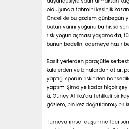
düşüncesiyle satın almaktan kaçın
olduğunda tahmini kesinlik kazana
Öncelikle bu gözlem günbegün yen
bütün varını yoğunu bu hisse senet
risk yoğunlaşması yaşamakta, t
bunun bedelini ödemeye hazır be
Basit yerlerden paraşütle serbest 
kulelerden ve binalardan atlar, p
yaptığı sporun riskinden bahsedil
yaptım. Şimdiye kadar hiçbir şey
ki, Güney Afrika’da tehlikeli bir k
gözlem, bin kez doğrulanmış bir k
Tümevarımsal düşünme feci sonuç