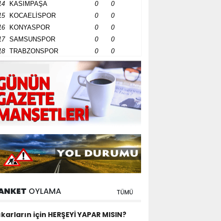
14
KASIMPAŞA
0
0
15
KOCAELİSPOR
0
0
16
KONYASPOR
0
0
17
SAMSUNSPOR
0
0
18
TRABZONSPOR
0
0
ANKET
OYLAMA
TÜMÜ
ıkarların için HERŞEYİ YAPAR MISIN?