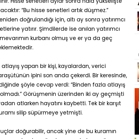
ır. Hisse senetleri aylar sonra hala yükselişte
caktır: “Bu hisse senetleri artık düşmez.”
iden doğrulandığı için, altı ay sonra yatırımcı
lerine yatırır. Şimdilerde ise anılan yatırımcı
ümevarımın kurbanı olmuş ve er ya da geç
klemektedir.
atlayış yapan bir kişi, kayalardan, verici
araşütünün ipini son anda çekerdi. Bir keresinde,
diğinde şöyle cevap verdi: “Binden fazla atlayış
 olmadı.” Görüşmenin üzerinden iki ay geçmişti
ayadan atlarken hayatını kaybetti. Tek bir karşıt
uramı silip süpürmeye yetmişti.
lar doğurabilir, ancak yine de bu kuramın