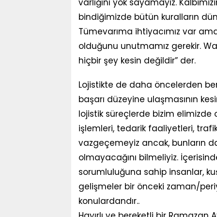
varlığını yok sayamayız. Kalbimiz
bindiğimizde bütün kuralların dün
Tümevarıma ihtiyacımız var ama 
olduğunu unutmamız gerekir. Wal
hiçbir şey kesin değildir” der.
Lojistikte de daha öncelerden ber
başarı düzeyine ulaşmasının kesin
lojistik süreçlerde bizim elimizd
işlemleri, tedarik faaliyetleri, tr
vazgeçemeyiz ancak, bunların da
olmayacağını bilmeliyiz. İçerisin
sorumluluğuna sahip insanlar, kuşak
gelişmeler bir önceki zaman/periy
konulardandır..
Hayırlı ve bereketli bir Ramazan A