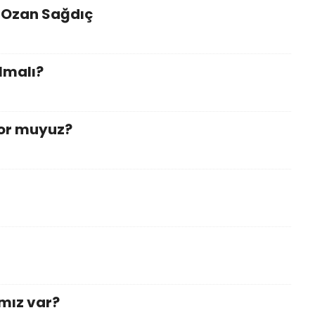
 Ozan Sağdıç
lmalı?
yor muyuz?
mız var?