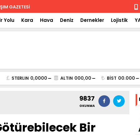
 iade
Isuzu'nun F
r Yolu
Kara
Hava
Deniz
Dernekler
Lojistik
Y
STERLIN
0,0000
ALTIN
000,00
BİST
00.000
9837
OKUNMA
Götürebilecek Bir