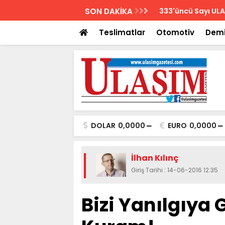
AZETESİ
SON DAKİKA
Biletler 12 saatte
Teslimatlar
Otomotiv
Demi
DOLAR
0,0000
EURO
0,0000
İlhan Kılınç
Giriş Tarihi : 14-06-2016 12:35
Bizi Yanılgıya 