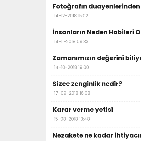
Fotoğrafın duayenlerinden
14-12-2018 15:02
İnsanların Neden Hobileri O
14-11-2018 09:33
Zamanımızın değerini bili
14-10-2018 19:00
Sizce zenginlik nedir?
17-09-2018 16:08
Karar verme yetisi
15-08-2018 13:48
Nezakete ne kadar ihtiyacı