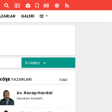
ransa'daki başarısı
Akran
AZARLAR
GALERİ
KÖŞE
YAZARLARI
TÜMÜ
Av. Recep Hardal
Geciken Adalet!..