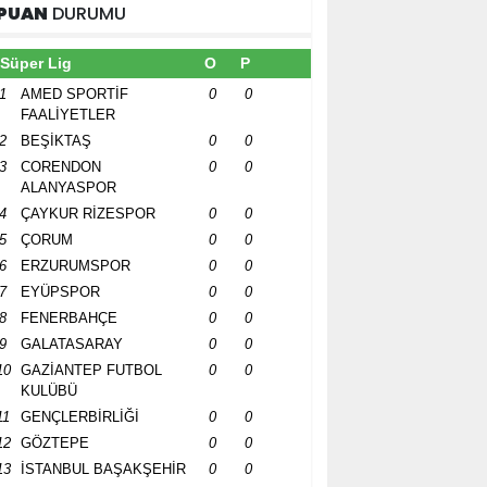
PUAN
DURUMU
Süper Lig
O
P
1
AMED SPORTİF
0
0
FAALİYETLER
2
BEŞİKTAŞ
0
0
3
CORENDON
0
0
ALANYASPOR
4
ÇAYKUR RİZESPOR
0
0
5
ÇORUM
0
0
6
ERZURUMSPOR
0
0
7
EYÜPSPOR
0
0
8
FENERBAHÇE
0
0
9
GALATASARAY
0
0
10
GAZİANTEP FUTBOL
0
0
KULÜBÜ
11
GENÇLERBİRLİĞİ
0
0
12
GÖZTEPE
0
0
13
İSTANBUL BAŞAKŞEHİR
0
0