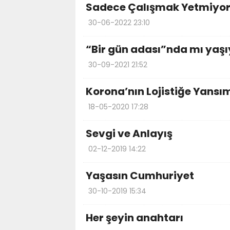
Sadece Çalışmak Yetmiyo
30-06-2022 23:10
“Bir gün adası”nda mı yaş
30-09-2021 21:52
Korona’nın Lojistiğe Yansı
18-05-2020 17:28
Sevgi ve Anlayış
02-12-2019 14:22
Yaşasın Cumhuriyet
30-10-2019 15:34
Her şeyin anahtarı