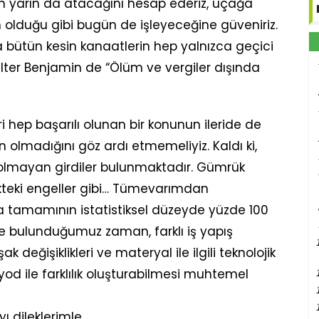
in yarın da atacağını hesap ederiz, uçağa
 olduğu gibi bugün de işleyeceğine güveniriz.
bütün kesin kanaatlerin hep yalnızca geçici
ter Benjamin de “Ölüm ve vergiler dışında
i hep başarılı olunan bir konunun ileride de
 olmadığını göz ardı etmemeliyiz. Kaldı ki,
e olmayan girdiler bulunmaktadır. Gümrük
afikteki engeller gibi… Tümevarımdan
 tamamının istatistiksel düzeyde yüzde 100
de bulunduğumuz zaman, farklı iş yapış
 değişiklikleri ve materyal ile ilgili teknolojik
od ile farklılık oluşturabilmesi muhtemel
yı dileklerimle…