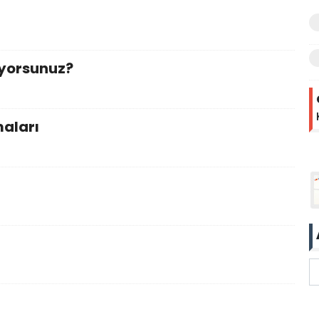
r
ıyorsunuz?
maları